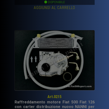
prezzo
prezzo
DISPONIBILE
AGGIUNGI AL CARRELLO
originale
attuale
era:
è:
600,00€.
497,00€.
Art.0215
Raffreddamento motore Fiat 500 Fiat 126
con carter distribuzione nuovo NANNI per