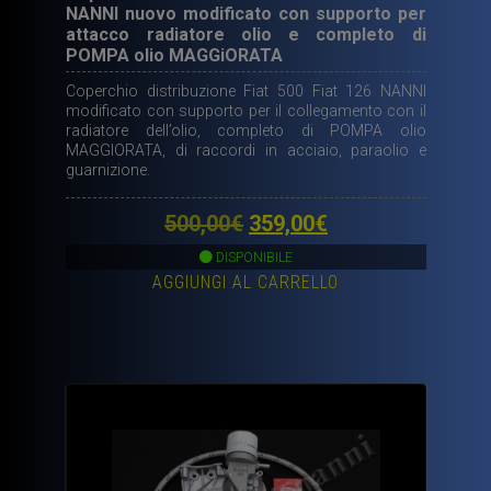
NANNI nuovo modificato con supporto per
attacco radiatore olio e completo di
POMPA olio MAGGiORATA
Coperchio distribuzione Fiat 500 Fiat 126 NANNI
modificato con supporto per il collegamento con il
radiatore dell’olio, completo di POMPA olio
MAGGIORATA, di raccordi in acciaio, paraolio e
guarnizione.
Il
Il
500,00
€
359,00
€
prezzo
prezzo
DISPONIBILE
AGGIUNGI AL CARRELLO
originale
attuale
era:
è:
500,00€.
359,00€.