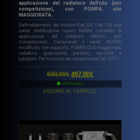
applicazione del radiatore dell’olio (per
competizione), con POMPA olio
MAGGIORATA.
Raffreddamento del motore Fiat 500 Fiat 126 con
carter distribuzione nuovo NANNI completo di
applicazione del radiatore dell’olio (per
competizione). Comprende il carter NUOVO
modificato con supporto, POMPA OLIO maggiorata,
radiatore, guarnizione, paraolio, raccordi e
tubazioni. Per le misure del radiatore vedi l’art. 0217.
Il
Il
600,00
€
497,00
€
prezzo
prezzo
DISPONIBILE
AGGIUNGI AL CARRELLO
originale
attuale
era:
è:
600,00€.
497,00€.