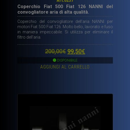
Art.0257
Coperchio Fiat 500 Fiat 126 NANNI del
convogliatore aria di alta qualità.
Coperchio del convogliatore dell’aria NANNI per
motori Fiat 500 Fiat 126. Molto bello, lavorato e fuso
in maniera impeccabile. Si utilizza per eliminare il
filtro dell’aria.
Il
Il
200,00
€
99,50
€
prezzo
prezzo
DISPONIBILE
AGGIUNGI AL CARRELLO
originale
attuale
era:
è:
200,00€.
99,50€.