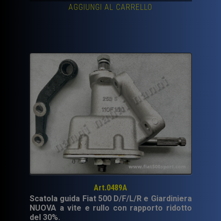
AGGIUNGI AL CARRELLO
originale
attuale
era:
è:
60,00€.
35,00€.
Art.0489A
Scatola guida Fiat 500 D/F/L/R e Giardiniera
NUOVA a vite e rullo con rapporto ridotto
del 30%.