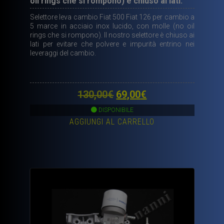
oil rings che si rompono) e chiuso ai lati.
Selettore leva cambio Fiat 500 Fiat 126 per cambio a
5 marce in acciaio inox lucido, con molle (no oil
rings che si rompono). Il nostro selettore è chiuso ai
lati per evitare che polvere e impurità entrino nei
leveraggi del cambio.
Il
Il
130,00
€
69,00
€
prezzo
prezzo
DISPONIBILE
AGGIUNGI AL CARRELLO
originale
attuale
era:
è:
130,00€.
69,00€.