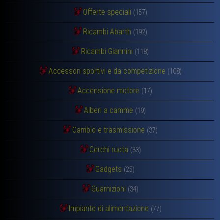
Offerte speciali
(157)
Ricambi Abarth
(192)
Ricambi Giannini
(118)
Accessori sportivi e da competizione
(108)
Accensione motore
(17)
Alberi a camme
(19)
Cambio e trasmissione
(37)
Cerchi ruota
(33)
Gadgets
(25)
Guarnizioni
(34)
Impianto di alimentazione
(77)