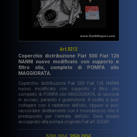
Art.0212
Coperchio distribuzione Fiat 500 Fiat 126
NANNI nuovo modificato con supporto e
filtro olio, completo di POMPA olio
MAGGIORATA.
Coperchio distribuzione Fiat 500 Fiat 126 NANNI
nuovo modificato con supporto e filtro olio
completo di POMPA olio MAGGIORATA, di raccordi
in acciaio, paraolio e guarnizione. A scelta si puo’
collegare con il radiatore dell’olio, oppure si puo’
raccordare direttamente con il monoblocco che e’
predisposto per l’entrata dell’olio. Deve essere
accoppiato alla pompa originale Fiat art. 0256P.
Il
Il
500,00
€
359,00
€