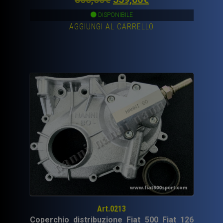
prezzo
prezzo
DISPONIBILE
AGGIUNGI AL CARRELLO
originale
attuale
era:
è:
500,00€.
359,00€.
Art.0213
Coperchio distribuzione Fiat 500 Fiat 126