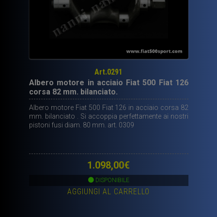
Art.0291
Albero motore in acciaio Fiat 500 Fiat 126
corsa 82 mm. bilanciato.
Albero motore Fiat 500 Fiat 126 in acciaio corsa 82
mm. bilanciato . Si accoppia perfettamente ai nostri
pistoni fusi diam. 80 mm. art. 0309
1.098,00
€
DISPONIBILE
AGGIUNGI AL CARRELLO