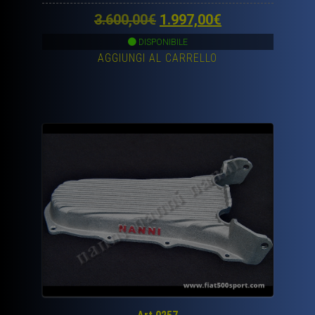
Il
Il
3.600,00
€
1.997,00
€
prezzo
prezzo
DISPONIBILE
AGGIUNGI AL CARRELLO
originale
attuale
era:
è:
3.600,00€.
1.997,00€.