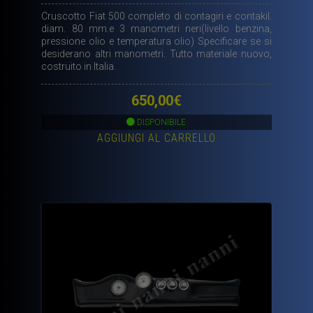
Cruscotto Fiat 500 completo di contagiri e contakil.
diam. 80 mm.e 3 manometri neri(livello benzina,
pressione olio e temperatura olio) Specificare se si
desiderano altri manometri. Tutto materiale nuovo,
costruito in Italia.
650,00
€
DISPONIBILE
AGGIUNGI AL CARRELLO