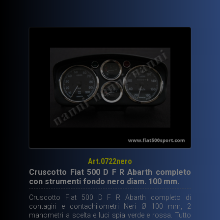
Art.0722nero
Cruscotto Fiat 500 D F R Abarth completo
con strumenti fondo nero diam. 100 mm.
Cruscotto Fiat 500 D F R Abarth completo di
contagiri e contachilometri Neri Ø 100 mm, 2
manometri a scelta e luci spia verde e rossa. Tutto