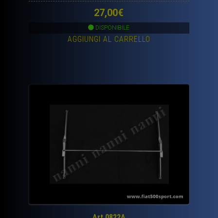
27,00
€
DISPONIBILE
AGGIUNGI AL CARRELLO
Art.0822A