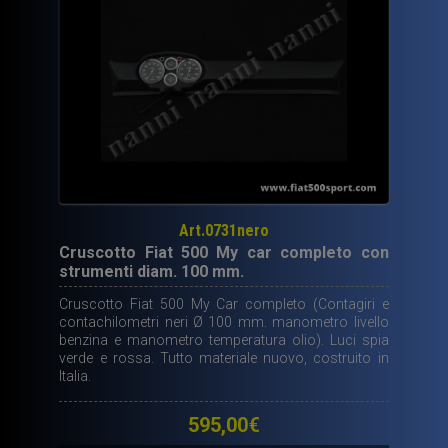
Art.0731nero
Cruscotto Fiat 500 My car completo con
strumenti diam. 100 mm.
Cruscotto Fiat 500 My Car completo (Contagiri e
contachilometri neri Ø 100 mm. manometro livello
benzina e manometro temperatura olio). Luci spia
verde e rossa. Tutto materiale nuovo, costruito in
Italia.
595,00
€