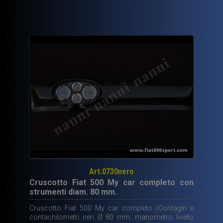
Art.0730nero
Cruscotto Fiat 500 My car completo con
strumenti diam. 80 mm.
Cruscotto Fiat 500 My car completo (Contagiri e
contachilometri neri Ø 80 mm. manometro livello