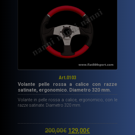
Art.0103
Volante pelle rossa a calice con razze
satinate, ergonomico. Diametro 320 mm.
Volante in pelle rossa a calice, ergonomico, con le
razze satinate. Diametro 320 mm.
Il
Il
200,00
€
129,00
€