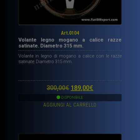
Art.0104
Volante legno mogano a calice razze
satinate. Diametro 315 mm.
Volante in legno di mogano a calice con le razze
satinate. Diametro 315 mm.
Il
Il
300,00
€
189,00
€
prezzo
prezzo
DISPONIBILE
AGGIUNGI AL CARRELLO
originale
attuale
era:
è:
300,00€.
189,00€.