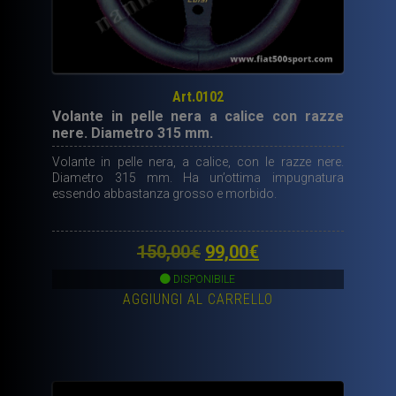
Art.0102
Volante in pelle nera a calice con razze
nere. Diametro 315 mm.
Volante in pelle nera, a calice, con le razze nere.
Diametro 315 mm. Ha un’ottima impugnatura
essendo abbastanza grosso e morbido.
Il
Il
150,00
€
99,00
€
prezzo
prezzo
DISPONIBILE
AGGIUNGI AL CARRELLO
originale
attuale
era:
è:
150,00€.
99,00€.