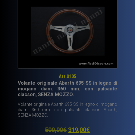
Art.0105
Volante originale Abarth 695 SS in legno di
mogano diam. 360 mm. con pulsante
clacson, SENZA MOZZO.
Volante originale Abarth 695 SS in legno di mogano
diam. 360 mm. con pulsante clacson Abarth,
SENZA MOZZO.
Il
Il
500,00
€
319,00
€