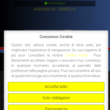
prezzo
prezzo
DISPONIBILE
AGGIUNGI AL CARRELLO
originale
attuale
era:
è:
500,00€.
319,00€.
←
1
2
3
4
5
6
7
→
Consenso Cookie
Questo sito utilizza cookie, anche di terze parti, per
migliorare l'esperienza di navigazione. Se vuoi saperne di
più puoi consultare la nostra
Cookie Policy
. Puoi
©
FIAT 500 SPORT
-
NANNI RICAMBI, BOLOGNA, ACCESSORI SPORTIVI PER FIAT
liberamente accettare, negare o revocare il tuo consenso
500 -
+39 338 3096922 -
+39 348 8852994 -
INFO@FIAT500SPORT.COM
in qualsiasi momento accedendo al pannello delle
preferenze nella pagina privacy. Puoi acconsentire all'uso
di queste tecnologie acconsentendo a questa informativa.
Accetta tutto
Solo obbligatori
Personalizza