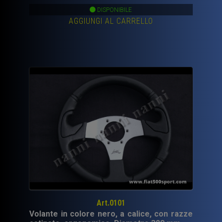
prezzo
prezzo
DISPONIBILE
AGGIUNGI AL CARRELLO
originale
attuale
era:
è:
150,00€.
99,00€.
Art.0101
Volante in colore nero, a calice, con razze