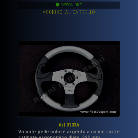
prezzo
prezzo
DISPONIBILE
AGGIUNGI AL CARRELLO
originale
attuale
era:
è:
200,00€.
129,00€.
Art.0103A
Volante pelle colore argento a calice razze
satinate ergonomico diam. 320 mm.