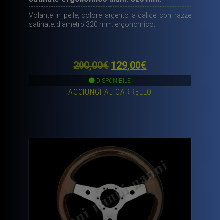
Volante in pelle, colore argento a calice con razze
satinate, diametro 320 mm. ergonomico.
Il
Il
200,00
€
129,00
€
prezzo
prezzo
DISPONIBILE
AGGIUNGI AL CARRELLO
originale
attuale
era:
è:
200,00€.
129,00€.