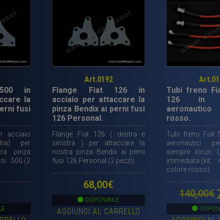
Art.0192
Art.0
500 in
Flange Fiat 126 in
Tubi freno Fi
ccare la
acciaio per attaccare la
126 in ma
erni fusi
pinza Bendix ai perni fusi
aeronautico 
126 Personal.
rosso.
n acciaio
Flange Fiat 126 ( destra e
Tubi freno Fiat 
tra) per
sinistra ) per attaccare la
aeronautici pe
tra pinza
nostra pinza Bendix ai perni
sempre sicuri. L
si 500.(2
fusi 126 Personal.(2 pezzi).
immediata.(kit
colore rosso).
68,00
€
I
140,00
€
DISPONIBILE
LE
DISPON
AGGIUNGI AL CARRELLO