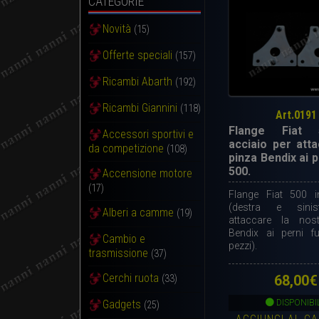
CATEGORIE
Novità
(15)
Offerte speciali
(157)
Ricambi Abarth
(192)
Ricambi Giannini
(118)
Art.0191
Flange Fiat 
Accessori sportivi e
acciaio per atta
da competizione
(108)
pinza Bendix ai p
500.
Accensione motore
(17)
Flange Fiat 500 i
(destra e sinis
Alberi a camme
(19)
attaccare la nos
Bendix ai perni fu
Cambio e
pezzi).
trasmissione
(37)
Cerchi ruota
68,00
€
(33)
Gadgets
DISPONIBI
(25)