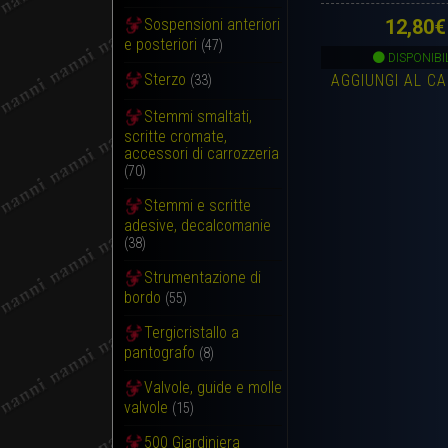
12,80
€
Sospensioni anteriori
e posteriori
(47)
DISPONIBI
Sterzo
AGGIUNGI AL C
(33)
Stemmi smaltati,
scritte cromate,
accessori di carrozzeria
(70)
Stemmi e scritte
adesive, decalcomanie
(38)
Strumentazione di
bordo
(55)
Tergicristallo a
pantografo
(8)
Valvole, guide e molle
valvole
(15)
500 Giardiniera