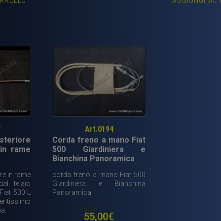
ARRELLO
AGGIUNGI AL
T
Art.0194
teriore
Corda freno a mano Fiat
 in rame
500 Giardiniera e
Bianchina Panoramica
re in rame
corda freno a mano Fiat 500
al telaio
Giardiniera e Bianchina
Fiat 500 L
Panoramica.
tentissimo
na.
55,00
€