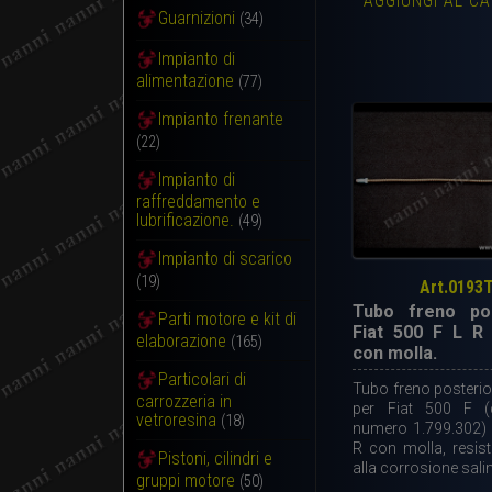
AGGIUNGI AL C
Guarnizioni
(34)
Impianto di
alimentazione
(77)
Impianto frenante
(22)
Impianto di
raffreddamento e
lubrificazione.
(49)
Impianto di scarico
(19)
Art.0193
Tubo freno pos
Parti motore e kit di
Fiat 500 F L R
elaborazione
(165)
con molla.
Particolari di
Tubo freno posterio
carrozzeria in
per Fiat 500 F (d
vetroresina
(18)
numero 1.799.302) 
R con molla, resis
Pistoni, cilindri e
alla corrosione sali
gruppi motore
(50)