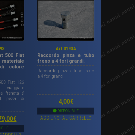
193
Art.0193A
at 500 Fiat
Raccordo pinza e tubo
teriale
freno a 4 fori grandi.
di colore
Raccordo pinza e tubo freno
a 4 fori grandi.
500 Fiat 126
r viaggiare
a frenata e’
 4 pezzi di
4,00
€
DISPONIBILE
l
Il
AGGIUNGI AL CARRELLO
79,00
€
prezzo
prezzo
IBILE