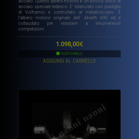
acciaio. Questo albero motore e’ un blocco unico di
acciaio speciale tedesco. E’ bilanciato con pastiglie
di Volframio e controllato al metalloscopio. È
l’albero motore originale dell’ Abarth 695 ed è
collaudato per resistere a innumerevoli
competizioni.
1.098,00
€
DISPONIBILE
AGGIUNGI AL CARRELLO