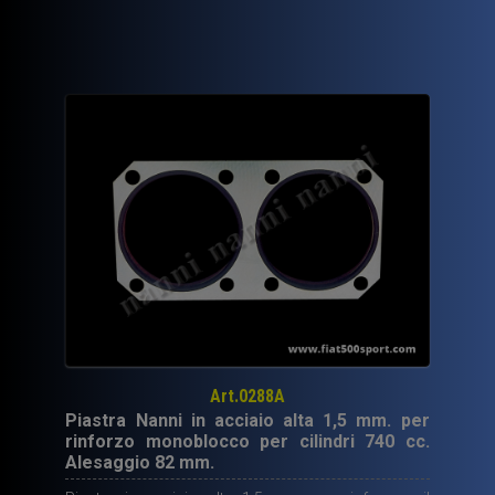
era:
è:
50,00€.
35,00€.
Art.0288A
Piastra Nanni in acciaio alta 1,5 mm. per
rinforzo monoblocco per cilindri 740 cc.
Alesaggio 82 mm.