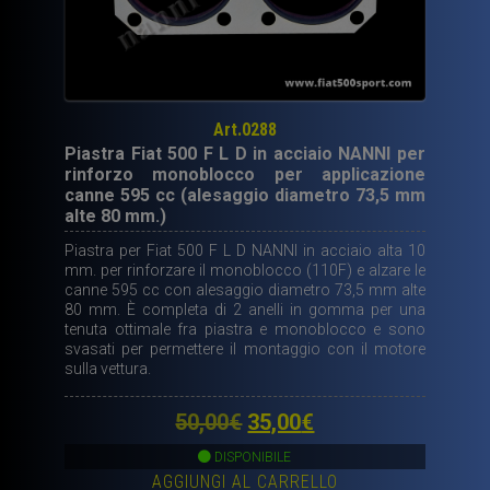
Art.0288
Piastra Fiat 500 F L D in acciaio NANNI per
rinforzo monoblocco per applicazione
canne 595 cc (alesaggio diametro 73,5 mm
alte 80 mm.)
Piastra per Fiat 500 F L D NANNI in acciaio alta 10
mm. per rinforzare il monoblocco (110F) e alzare le
canne 595 cc con alesaggio diametro 73,5 mm alte
80 mm. È completa di 2 anelli in gomma per una
tenuta ottimale fra piastra e monoblocco e sono
svasati per permettere il montaggio con il motore
sulla vettura.
Il
Il
50,00
€
35,00
€
prezzo
prezzo
DISPONIBILE
AGGIUNGI AL CARRELLO
originale
attuale