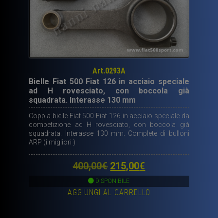
Art.0293A
Bielle Fiat 500 Fiat 126 in acciaio speciale
ad H rovesciato, con boccola già
squadrata. Interasse 130 mm
Coppia bielle Fiat 500 Fiat 126 in acciaio speciale da
competizione ad H rovesciato, con boccola già
squadrata. Interasse 130 mm. Complete di bulloni
ARP (i migliori )
Il
Il
400,00
€
215,00
€
prezzo
prezzo
DISPONIBILE
AGGIUNGI AL CARRELLO
originale
attuale
era:
è: