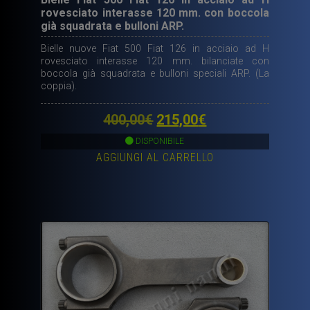
rovesciato interasse 120 mm. con boccola
già squadrata e bulloni ARP.
Bielle nuove Fiat 500 Fiat 126 in acciaio ad H
rovesciato interasse 120 mm. bilanciate con
boccola già squadrata e bulloni speciali ARP. (La
coppia).
Il
Il
400,00
€
215,00
€
prezzo
prezzo
DISPONIBILE
AGGIUNGI AL CARRELLO
originale
attuale
era:
è:
400,00€.
215,00€.