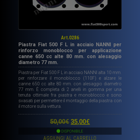
Art.0286
Piastra Fiat 500 F L in acciaio NANNI per
rinforzo monoblocco per applicazione
canne 650 cc alte 80 mm. con alesaggio
diametro 77 mm.
Piastra per Fiat 500 F L in acciaio NANNI alta 10 mm.
per rinforzare il monoblocco (110F) e alzare le
canne 650 cc alte 80 mm. con alesaggio diametro
77 mm. È completa di 2 anelli in gomma per una
tenuta ottimale fra piastra e monoblocco e sono
svasati per permettere il montaggio della piastra con
il motore sulla vettura.
Il
Il
50,00
€
35,00
€
prezzo
prezzo
DISPONIBILE
AGGIUNGI AL CARRELLO
originale
attuale