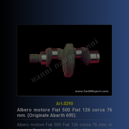
Art.0290
Albero motore Fiat 500 Fiat 126 corsa 76
mm. (Originale Abarth 695).
Albero motore Fiat 500 Fiat 126 corsa 76 mm. in