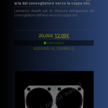
aria dal convogliatore verso la coppa olio.
Lamierino Abarth per la chiusura dell’apertura del
convogliatore dell’aria verso la coppa olio.
Il
Il
20,00
€
12,00
€
prezzo
prezzo
DISPONIBILE
AGGIUNGI AL CARRELLO
originale
attuale
era:
è:
20,00€.
12,00€.