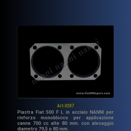
era:
è:
50,00€.
35,00€.
Art.0287
Piastra Fiat 500 F L in acciaio NANNI per
rinforzo monoblocco per applicazione
canne 700 cc alte 80 mm. con alesaggio
diametro 79,5 o 80 mm.