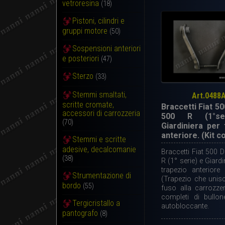
vetroresina
(18)
Pistoni, cilindri e
gruppi motore
(50)
Sospensioni anteriori
e posteriori
(47)
Sterzo
(33)
Stemmi smaltati,
Art.0488
scritte cromate,
Braccetti Fiat 50
accessori di carrozzeria
500 R (1°se
(70)
Giardiniera per 
anteriore. (Kit 
Stemmi e scritte
adesive, decalcomanie
Braccetti Fiat 500 D
(38)
R (1° serie) e Giardin
trapezio anteriore 
Strumentazione di
(Trapezio che unisc
bordo
(55)
fuso alla carrozze
completi di bullo
Tergicristallo a
autobloccante.
pantografo
(8)