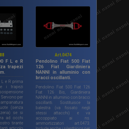
488
Art.0474
00 F L e R
Pendolino Fiat 500 Fiat
lza trapezi
126 Fiat Giardiniera
cm.
NANNI in alluminio con
bracci oscillanti.
F L e R prima
re i trapezi
Pendolino Fiat 500 Fiat 126
 sospensione
Fiat 126 Bis, Giardiniera
. Servono per
NANNI in alluminio con bracci
 campanatura
oscillanti. Sostituisce la
ruote (senza
balestra (va fissato negli
zeria) se si
stessi attacchi) e va
tra ad occhi
accoppiato ai ns.
ostro tirante
ammortizzatori art.0473.
lanti articolo
Include anche i silentblocs per