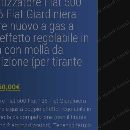
izzatore Fiat 500
6 Fiat Giardiniera
re nuovo a gas a
effetto regolabile in
a con molla da
zione (per tirante
Il
60,00
€
rezzo
prezzo
 Fiat 500 Fiat 126 Fiat Giardiniera
iginale
attuale
e a gas a doppio effetto, regolabile in
olla da competizione (con il tirante
a:
è:
no 2 ammortizzatori). Tenendo fermo
70,00€.
260,00€.