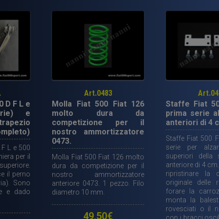
a
doppio
effetto
regolabile
in
taratura
con
molla
A
Art.0483
Art.0
0 D F L e
Molla Fiat 500 Fiat 126
Staffe Fiat 5
da
rie) e
molto dura da
prima serie a
competizione
trapezio
competizione per il
anteriori di 4 
(per
completo)
nostro ammortizzatore
Staffe Fiat 500 
tirante
0473.
serie per alza
 F L e 500
0474)
superiori della
iera per il
Molla Fiat 500 Fiat 126 molto
quantità
anteriore di 4 cm
superiore.
dura da competizione per il
ripristinare la
e il perno
nostro ammortizzatore
originale delle 
ria). Sono
anteriore 0473. 1 pezzo. Filo
forare la carroz
ne e dado
diametro 10 mm.
monta la bales
rovesciati o il n
49,50
€
con i bracci oscil