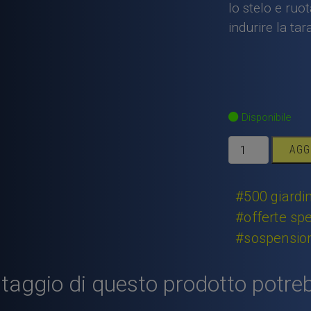
lo stelo e ruo
indurire la tar
Disponibile
Ammortizzatore
AGG
Fiat
500
Fiat
#500 giardin
126
#offerte spe
Fiat
#sospensioni
Giardiniera
anteriore
nuovo
taggio di questo prodotto potreb
a
gas