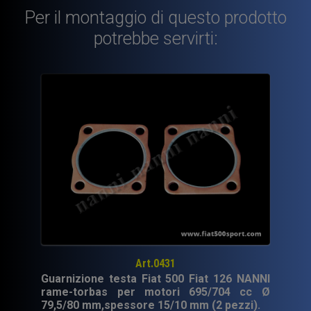
in
Per il montaggio di questo prodotto
rame
NANNI
potrebbe servirti:
per
motore
700
cc.
con
pistone
Ø
79,5
mm
-
Ø
80
mm
Art.0431
(spessore
Guarnizione testa Fiat 500 Fiat 126 NANNI
1
rame-torbas per motori 695/704 cc Ø
mm.)..
79,5/80 mm,spessore 15/10 mm (2 pezzi).