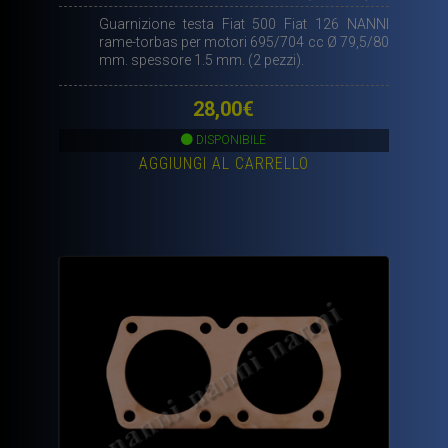
quantità
Guarnizione testa Fiat 500 Fiat 126 NANNI
rame-torbas per motori 695/704 cc Ø 79,5/80
mm. spessore 1.5 mm. (2 pezzi).
28,00
€
DISPONIBILE
AGGIUNGI AL CARRELLO