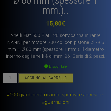
Ø 80 mm (spessore 1
mm.)..
15,80
€
Anelli Fiat 500 Fiat 126 sottocanna in rame
NANNI per motore 700 cc. con pistone Ø 79,5
mm – Ø 80 mm (spessore 1 mm.). Il diametro
interno degli anelli è di mm. 86. Serie di 2 pezzi.
Disponibile
Anelli
AGGIUNGI AL CARRELLO
Fiat
500
Fiat
#500 giardiniera ricambi sportivi e accessori
126,
#guarnizioni
sottocanna