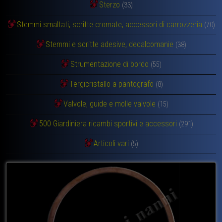
Sterzo
(33)
Stemmi smaltati, scritte cromate, accessori di carrozzeria
(70)
Stemmi e scritte adesive, decalcomanie
(38)
Strumentazione di bordo
(55)
Tergicristallo a pantografo
(8)
Valvole, guide e molle valvole
(15)
500 Giardiniera ricambi sportivi e accessori
(291)
Articoli vari
(5)