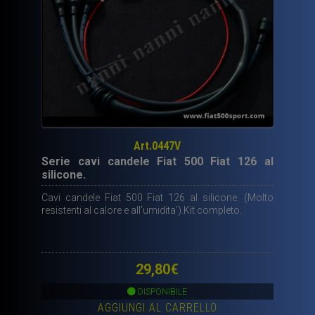
Art.0447V
Serie cavi candele Fiat 500 Fiat 126 al
silicone.
Cavi candele Fiat 500 Fiat 126 al silicone. (Molto
resistenti al calore e all’umidita’).Kit completo.
29,80
€
DISPONIBILE
AGGIUNGI AL CARRELLO