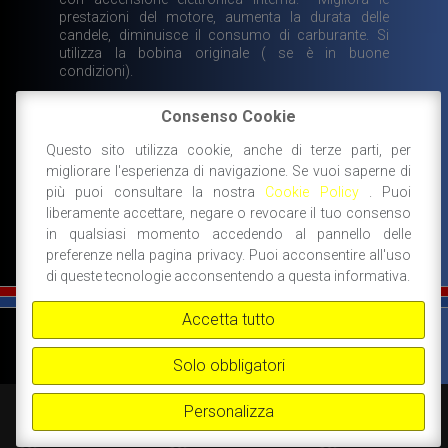
prestazioni del motore, aumenta la durata delle
candele, diminuisce il consumo di carburante. Si
utilizza la bobina originale ( se è in buone
condizioni).
Consenso Cookie
299,50
€
Questo sito utilizza cookie, anche di terze parti, per
DISPONIBILE
migliorare l'esperienza di navigazione. Se vuoi saperne di
AGGIUNGI AL CARRELLO
più puoi consultare la nostra
Cookie Policy
. Puoi
liberamente accettare, negare o revocare il tuo consenso
in qualsiasi momento accedendo al pannello delle
preferenze nella pagina privacy. Puoi acconsentire all'uso
di queste tecnologie acconsentendo a questa informativa.
Accetta tutto
©
FIAT 500 SPORT
-
NANNI RICAMBI, BOLOGNA, ACCESSORI SPORTIVI PER FIAT
500 -
+39 338 3096922 -
+39 348 8852994 -
INFO@FIAT500SPORT.COM
Solo obbligatori
Personalizza