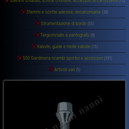
Stemmi smaltati, scritte cromate, accessori di carrozzeria
(70)
Stemmi e scritte adesive, decalcomanie
(38)
Strumentazione di bordo
(55)
Tergicristallo a pantografo
(8)
Valvole, guide e molle valvole
(15)
500 Giardiniera ricambi sportivi e accessori
(291)
Articoli vari
(5)