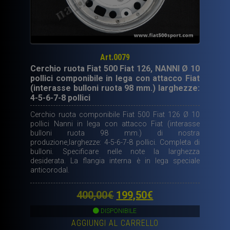
Art.0079
Cerchio ruota Fiat 500 Fiat 126, NANNI Ø 10
pollici componibile in lega con attacco Fiat
(interasse bulloni ruota 98 mm.) larghezze:
4-5-6-7-8 pollici
Cerchio ruota componibile Fiat 500 Fiat 126 Ø 10
pollici Nanni in lega con attacco Fiat (interasse
bulloni ruota 98 mm.) di nostra
produzione,larghezze: 4-5-6-7-8 pollici. Completa di
bulloni. Specificare nelle note la larghezza
desiderata. La flangia interna è in lega speciale
anticorodal.
Il
Il
400,00
€
199,50
€
prezzo
prezzo
DISPONIBILE
AGGIUNGI AL CARRELLO
originale
attuale