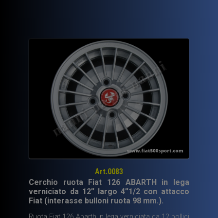
era:
è:
400,00€.
199,50€.
Art.0083
Cerchio ruota Fiat 126 ABARTH in lega
verniciato da 12” largo 4”1/2 con attacco
Fiat (interasse bulloni ruota 98 mm.).
Ruota Fiat 126 Abarth in lega verniciata da 12 pollici