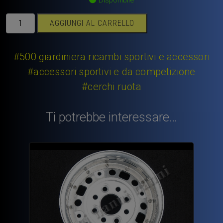
Bullone
AGGIUNGI AL CARRELLO
conico
ruote
Fiat.
#500 giardiniera ricambi sportivi e accessori
Filetto
#accessori sportivi e da competizione
12x1,5x36
#cerchi ruota
mm.
quantità
Ti potrebbe interessare…