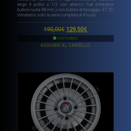
larga 4 pollici e 1/2 con attacco Fiat (interasse
bulloni ruota 98 mm.) con bulloni di fissaggio. ET 25.
Vendiamo solo la serie completa di 4 ruote.
Il
Il
190,00
€
129,50
€
prezzo
prezzo
DISPONIBILE
AGGIUNGI AL CARRELLO
originale
attuale
era:
è:
190,00€.
129,50€.