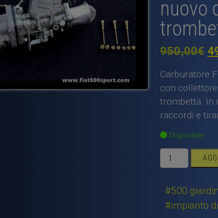
nuovo c
trombet
Il
950,00
€
4
p
Carburatore F
or
con collettore
trombetta. In d
er
raccordi e tira
9
Disponibile
Carburatore
AGG
Fiat
500
Giardiniera
#500 giardin
FZD
#impianto d
32/28