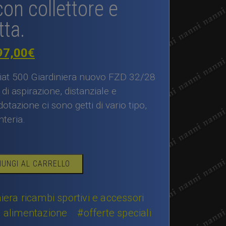
on collettore e
ta.
Il
97,00
€
rezzo
prezzo
iat 500 Giardiniera nuovo FZD 32/28
iginale
attuale
 di aspirazione, distanziale e
otazione ci sono getti di vario tipo,
a:
è:
nteria.
50,00€.
497,00€.
IUNGI AL CARRELLO
iera ricambi sportivi e accessori
i alimentazione
#offerte speciali