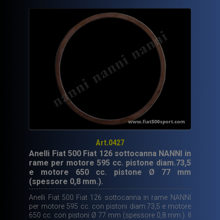
cc
di
altissima
qualità.
quantità
Art.0427
Anelli Fiat 500 Fiat 126 sottocanna NANNI in
rame per motore 595 cc. pistone diam.73,5
e motore 650 cc. pistone Ø 77 mm
(spessore 0,8 mm.).
Anelli Fiat 500 Fiat 126 sottocanna in rame NANNI
per motore 595 cc. con pistoni diam.73,5 e motore
650 cc. con pistoni Ø 77 mm (spessore 0,8 mm.). Il