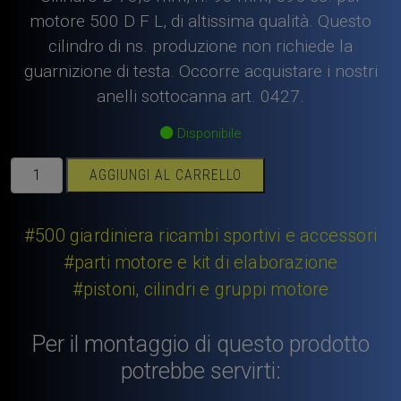
motore 500 D F L, di altissima qualità. Questo
cilindro di ns. produzione non richiede la
guarnizione di testa. Occorre acquistare i nostri
anelli sottocanna art. 0427.
Disponibile
Cilindro
AGGIUNGI AL CARRELLO
Fiat
500
,
#500 giardiniera ricambi sportivi e accessori
Ø
#parti motore e kit di elaborazione
73,5
#pistoni, cilindri e gruppi motore
mm,
h.
90
Per il montaggio di questo prodotto
mm,
potrebbe servirti:
595