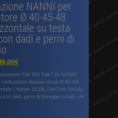
azione NANNI per
tore Ø 40-45-48
zontale su testa
on dadi e perni di
io
Il
49,00
€
rezzo
prezzo
aspirazione Fiat 500 Fiat 126 NANNI
iginale
attuale
l carburatore doppio corpo Ø 40-45-
ntale ( Weber DCOE, Dell’Orto DHLA)
a:
è:
con dadi, perni di fissaggio lunghi, viti
50,00€.
149,00€.