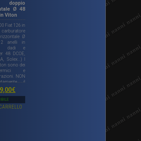
e doppio
ntale Ø 48
n Viton
00 Fiat 126 in
 carburatore
rizzontale Ø
 anelli in
n, dadi e
ber 48 DCOE,
A, Solex…) I
Viton sono dei
termici e
razioni. NON
utamente il
pporto fra
Il
9,00
€
motore. Per
rezzo
prezzo
re occorrono
IBILE
 CARRELLO
riginale
attuale
ra:
è:
0,00€.
39,00€.