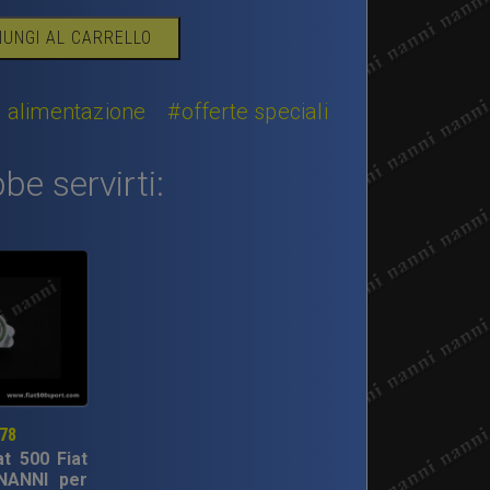
IUNGI AL CARRELLO
i alimentazione
#offerte speciali
be servirti:
178
at 500 Fiat
NANNI per