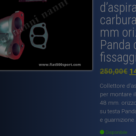
d’aspir
carbura
mm oriz
Panda c
fissagg
Il
250,00
€
1
p
Collettore d’
or
per montare i
48 mm. orizzo
er
su testa Panda 
2
e guarnizione.
Disponibile