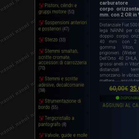
carburatore 
Pistoni, cilindri e
corpo orizzont
gruppi motore
(50)
mm. con 2 OR in 
Sospensioni anteriori
Distanziale Fiat 500 
e posteriori
(47)
lega NANNI per ca
doppio corpo oriz
Sterzo
(33)
40 mm. con 2 a
gomma Viton,
Stemmi smaltati,
prigionieri. (Webe
scritte cromate,
Dell’Orto 40 DHLA,
accessori di carrozzeria
grossi anelli in Vit
(70)
distanziali te
smorzano le vibraz
Stemmi e scritte
mettere assoluta
adesive, decalcomanie
deleterio supp
Il
60,00
€
35,
(38)
carburatore e moto
pr
carburatore occ
DISPONIBI
Strumentazione di
pezzi.
AGGIUNGI AL C
ori
bordo
(55)
era
Tergicristallo a
pantografo
60,
(8)
Valvole, guide e molle