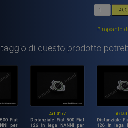
Collettore
AGG
Fiat
500
Fiat
#impianto d
126
d'aspirazione
taggio di questo prodotto potreb
NANNI
per
carburatore
Ø
40-
45-
48
mm
orizzontale
su
Art.0177
Art.0
testa
 500 Fiat
Distanziale Fiat 500 Fiat
Distanziale Fi
Panda
NNI per
126 in lega NANNI per
126 in lega 