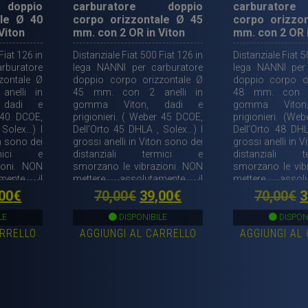
con
doppio
carburatore doppio
carburator
ale Ø 40
corpo orizzontale Ø 45
corpo orizzo
dadi
Viton
mm. con 2 OR in Viton
mm. con 2 OR i
e
Fiat 126 in
Distanziale Fiat 500 Fiat 126 in
perni
Distanziale Fiat 5
rburatore
lega NANNI per carburatore
lega NANNI per
di
zontale Ø
doppio corpo orizzontale Ø
doppio corpo o
fissaggio
nelli in
45 mm. con 2 anelli in
48 mm. con 2
 dadi e
gomma Viton, dadi e
quantità
gomma Vito
r 40 DCOE,
prigionieri. ( Weber 45 DCOE,
prigionieri. (We
 Solex…) I
Dell’Orto 45 DHLA , Solex…) I
Dell’Orto 48 DHL
on sono dei
grossi anelli in Viton sono dei
grossi anelli in 
rmici e
distanziali termici e
distanziali 
ioni. NON
smorzano le vibrazioni. NON
smorzano le vib
mente il
mettere assolutamente il
mettere assol
orto fra
deleterio supporto fra
deleterio su
Il
Il
Il
Il
00
€
70,00
€
39,00
€
70,00
€
3
re. Per un
carburatore e motore. Per
carburatore e 
ezzo
prezzo
prezzo
prezzo
p
orrono 2
ogni carburatore occorrono
ogni carburato
LE
DISPONIBILE
DISPON
2 pezzi.
2 pezzi.
ARRELLO
AGGIUNGI AL CARRELLO
AGGIUNGI AL
ginale
attuale
originale
attuale
o
:
è:
era:
è:
e
00€.
35,00€.
70,00€.
39,00€.
7