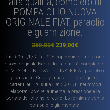
alta qualità, completo di
POMPA OLIO NUOVA
ORIGINALE FIAT, paraolio
e guarnizione.
Il
Il
350,00
€
239,00
€
prezzo
prezzo
Fiat 500 F/L/R Fiat 126 coperchio distribuzione
originale
attuale
nuovo originale Nanni di alta qualità, completo di
POMPA OLIO NUOVA ORIGINALE FIAT, paraolio e
era:
è:
guarnizione. Consigliamo di montare questo
350,00€.
239,00€.
carter Fiat 126 sulla Fiat 500 F/L nei motori
elaborati, poiche’ aumenta la pressione e la
portata dell’olio nel circuito. Lo forniamo con la
pompa olio già montata.