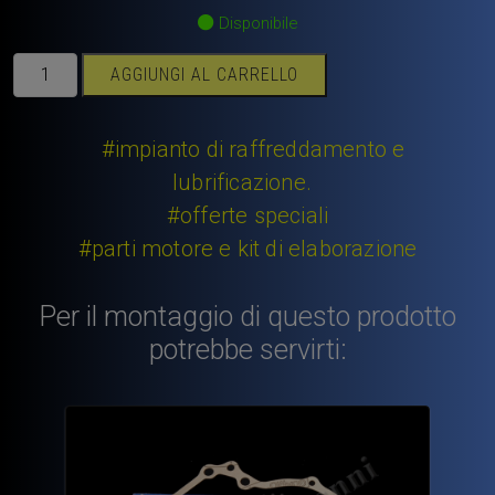
Disponibile
Coperchio
AGGIUNGI AL CARRELLO
distribuzione
Fiat
500
#impianto di raffreddamento e
F/L/R
lubrificazione.
Fiat
#offerte speciali
126
#parti motore e kit di elaborazione
nuovo
originale
NANNI
Per il montaggio di questo prodotto
di
potrebbe servirti:
alta
qualità,
completo
di
POMPA
OLIO