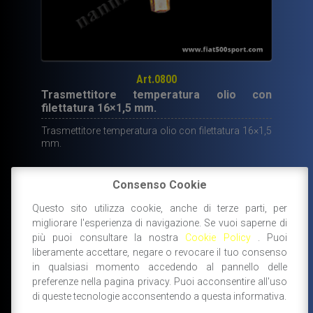
Art.0800
Trasmettitore temperatura olio con
filettatura 16×1,5 mm.
Trasmettitore temperatura olio con filettatura 16×1,5
mm.
Consenso Cookie
13,70
€
Questo sito utilizza cookie, anche di terze parti, per
migliorare l'esperienza di navigazione. Se vuoi saperne di
DISPONIBILE
più puoi consultare la nostra
Cookie Policy
. Puoi
AGGIUNGI AL CARRELLO
liberamente accettare, negare o revocare il tuo consenso
in qualsiasi momento accedendo al pannello delle
preferenze nella pagina privacy. Puoi acconsentire all'uso
di queste tecnologie acconsentendo a questa informativa.