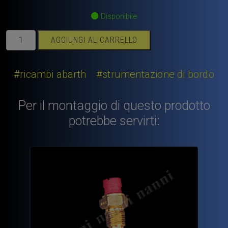
Disponibile
Cruscotto
AGGIUNGI AL CARRELLO
Abarth
595
e
#ricambi abarth
#strumentazione di bordo
695
prima
Per il montaggio di questo prodotto
serie
potrebbe servirti:
quantità