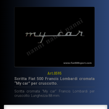
strumenti
diam.
80
mm.
quantità
Art.0595
Scritta Fiat 500 Francis Lombardi cromata
“My car” per cruscotto.
Scritta cromata “My car” Francis Lombardi per
cruscotto. Lunghezza 88 mm.