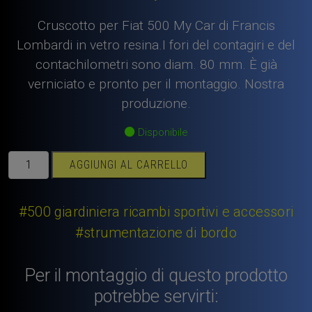
Cruscotto per Fiat 500 My Car di Francis
Lombardi in vetro resina.I fori del contagiri e del
contachilometri sono diam. 80 mm. È già
verniciato e pronto per il montaggio. Nostra
produzione.
Disponibile
Cruscotto
AGGIUNGI AL CARRELLO
Fiat
500
My
#500 giardiniera ricambi sportivi e accessori
car
#strumentazione di bordo
Francis
Lombardi
Per il montaggio di questo prodotto
in
vetroresina
potrebbe servirti:
con