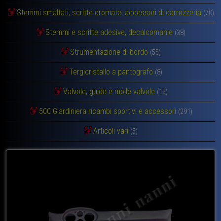
Stemmi smaltati, scritte cromate, accessori di carrozzeria
(70)
Stemmi e scritte adesive, decalcomanie
(38)
Strumentazione di bordo
(55)
Tergicristallo a pantografo
(8)
Valvole, guide e molle valvole
(15)
500 Giardiniera ricambi sportivi e accessori
(291)
Articoli vari
(5)