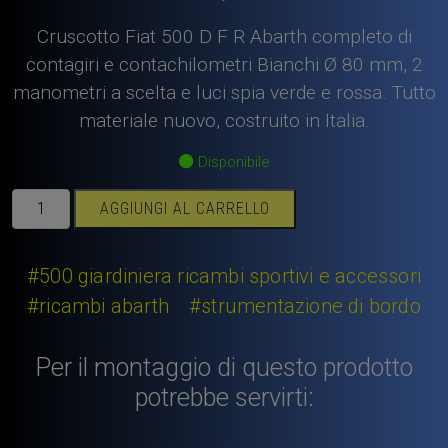
Cruscotto Fiat 500 D F R Abarth completo di
contagiri e contachilometri Bianchi Ø 80 mm, 2
manometri a scelta e luci spia verde e rossa. Tutto
materiale nuovo, costruito in Italia.
Disponibile
Cruscotto
AGGIUNGI AL CARRELLO
Fiat
500
D
#500 giardiniera ricambi sportivi e accessori
F
#ricambi abarth
#strumentazione di bordo
R
Abarth
Per il montaggio di questo prodotto
completo
con
potrebbe servirti:
strumenti
fondo