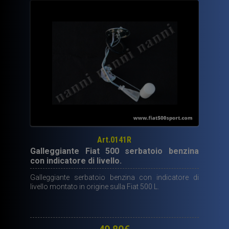
bianco
diam.
80
mm.
quantità
Art.0141R
Galleggiante Fiat 500 serbatoio benzina
con indicatore di livello.
Galleggiante serbatoio benzina con indicatore di
livello montato in origine sulla Fiat 500 L.