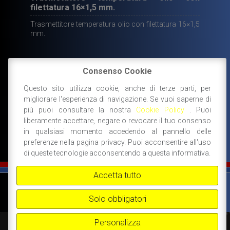
filettatura 16×1,5 mm.
Trasmettitore temperatura olio con filettatura 16×1,5
mm.
Consenso Cookie
13,70
€
Questo sito utilizza cookie, anche di terze parti, per
DISPONIBILE
migliorare l'esperienza di navigazione. Se vuoi saperne di
AGGIUNGI AL CARRELLO
più puoi consultare la nostra
Cookie Policy
. Puoi
liberamente accettare, negare o revocare il tuo consenso
in qualsiasi momento accedendo al pannello delle
preferenze nella pagina privacy. Puoi acconsentire all'uso
di queste tecnologie acconsentendo a questa informativa.
Accetta tutto
©
FIAT 500 SPORT
-
NANNI RICAMBI, BOLOGNA, ACCESSORI SPORTIVI PER FIAT
500 -
+39 338 3096922 -
+39 348 8852994 -
INFO@FIAT500SPORT.COM
Solo obbligatori
Personalizza