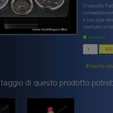
Cruscotto Fia
contachilomet
e luci spia ve
costruito in Ita
Disponibile
Cruscotto
AGG
Fiat
500
L
#ricambi ab
Abarth
completo
taggio di questo prodotto potreb
.
quantità