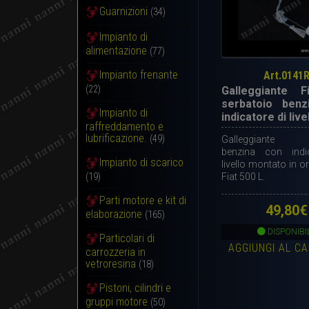
Guarnizioni
(34)
Impianto di
alimentazione
(77)
Impianto frenante
Art.0141
(22)
Galleggiante F
serbatoio benz
Impianto di
indicatore di live
raffreddamento e
lubrificazione.
(49)
Galleggiante s
benzina con indi
Impianto di scarico
livello montato in or
Fiat 500 L.
(19)
Parti motore e kit di
49,80
€
elaborazione
(165)
DISPONIBI
Particolari di
AGGIUNGI AL C
carrozzeria in
vetroresina
(18)
Pistoni, cilindri e
gruppi motore
(50)