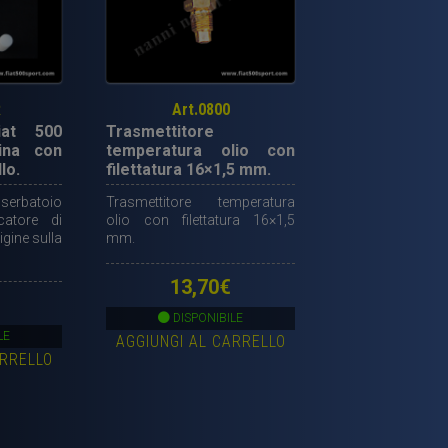
R
Art.0800
iat 500
Trasmettitore
ina con
temperatura olio con
llo.
filettatura 16×1,5 mm.
erbatoio
Trasmettitore temperatura
catore di
olio con filettatura 16×1,5
igine sulla
mm.
13,70
€
DISPONIBILE
LE
AGGIUNGI AL CARRELLO
ARRELLO