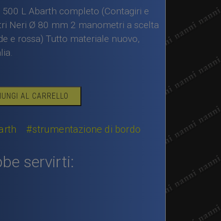
t 500 L Abarth completo (Contagiri e
ri Neri Ø 80 mm 2 manometri a scelta
rde e rossa) Tutto materiale nuovo,
lia.
IUNGI AL CARRELLO
arth
#strumentazione di bordo
be servirti: