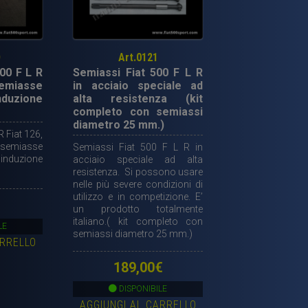
D
Art.0121
00 F L R
Semiassi Fiat 500 F L R
miasse
in acciaio speciale ad
duzione
alta resistenza (kit
completo con semiassi
diametro 25 mm.)
R Fiat 126,
, semiasse
Semiassi Fiat 500 F L R in
duzione
acciaio speciale ad alta
resistenza. Si possono usare
nelle più severe condizioni di
utilizzo e in competizione. E’
un prodotto totalmente
italiano.( kit completo con
LE
semiassi diametro 25 mm.)
ARRELLO
189,00
€
DISPONIBILE
AGGIUNGI AL CARRELLO