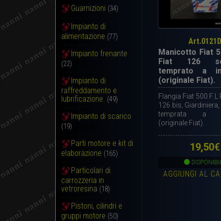
Guarnizioni
(34)
Impianto di
alimentazione
(77)
Art.0121
Manicotto Fiat 5
Impianto frenante
Fiat 126 se
(22)
temprato a in
(originale Fiat).
Impianto di
raffreddamento e
Flangia Fiat 500 F L 
lubrificazione.
(49)
126 bis, Giardiniera
temprata a in
Impianto di scarico
(originale Fiat).
(19)
Parti motore e kit di
19,50
€
elaborazione
(165)
DISPONIBI
Particolari di
AGGIUNGI AL C
carrozzeria in
vetroresina
(18)
Pistoni, cilindri e
gruppi motore
(50)