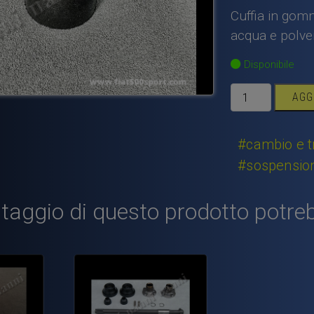
Cuffia in gomm
acqua e polve
Disponibile
Cuffia
AGG
di
protezione
per
#cambio e t
manicotto
#sospensioni
del
semiasse.
taggio di questo prodotto potreb
quantità