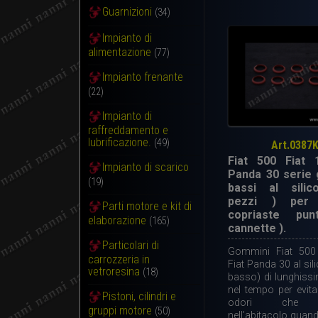
Guarnizioni
(34)
Impianto di
alimentazione
(77)
Impianto frenante
(22)
Impianto di
raffreddamento e
lubrificazione.
(49)
Art.0387
Fiat 500 Fiat 
Impianto di scarico
Panda 30 serie
(19)
bassi al silic
pezzi ) per 
Parti motore e kit di
copriaste pun
elaborazione
(165)
cannette ).
Particolari di
Gommini Fiat 500
carrozzeria in
Fiat Panda 30 al sil
vetroresina
(18)
basso) di lunghiss
nel tempo per evitar
Pistoni, cilindri e
odori che e
gruppi motore
(50)
nell’abitacolo quand