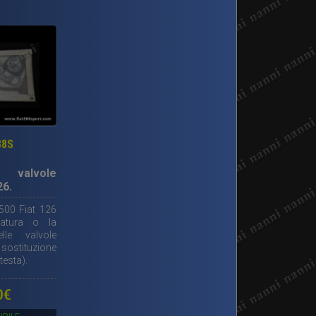
38S
a valvole
26.
 500 Fiat 126
iatura o la
elle valvole
sostituzione
testa).
0
€