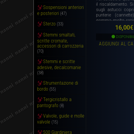
il riscaldamento. 
Sospensioni anteriori
sugli astucci copri
e posteriori
(47)
punterie (cannette
gomma molto resist
Sterzo
(33)
alte temperatu
16,00
€
completo.
Stemmi smaltati,
DISPONIBI
scritte cromate,
AGGIUNGI AL C
accessori di carrozzeria
(70)
Stemmi e scritte
adesive, decalcomanie
(38)
Strumentazione di
bordo
(55)
Tergicristallo a
pantografo
(8)
Valvole, guide e molle
valvole
(15)
500 Giardiniera