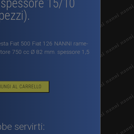
spessore 15/10
ezzi).
esta Fiat 500 Fiat 126 NANNI rame-
tore 750 cc Ø 82 mm. spessore 1,5
.
IUNGI AL CARRELLO
i
be servirti: