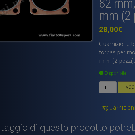
82 mm,
mm (2 p
28,00
€
Guarnizione t
torbas per mo
mm. (2 pezzi)
Disponibile
Guarnizione
AGG
testa
Fiat
500
#guarnizion
Fiat
126
taggio di questo prodotto potreb
NANNI