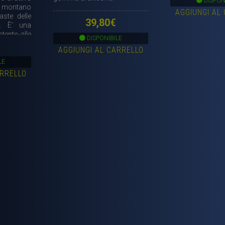
DISPON
Si montano
AGGIUNGI AL
aste delle
39,80
€
). È’ una
ente alle
DISPONIBILE
re. Kit
AGGIUNGI AL CARRELLO
LE
ARRELLO