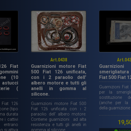
rame-
torbas
per
motore
750
cc
Ø
82
mm,spessore
K
Art.0438
Art.04
15/10
126 Fiat
Guarnizioni motore Fiat
Guarnizioni
mm
 gommini
500 Fiat 126 unificata,
smerigliatur
(2
one (10
con i 2 paraolio dell’
Fiat 500 Fiat 1
astucci
albero motore e tutti gli
pezzi).
Guarnizioni Fiat
terie (
anelli in gomma al
quantità
per la smerigl
silicone.
sostituzione d
(anche per la 
 Fiat 126
Guarnizioni motore Fiat 500
della guarnizione 
icone (tipo
Fiat 126 unificata con i 2
ima durata
paraolio dell’ albero motore.
e i cattivi
Contiene guarnizioni ad alta
19,5
ntrano
resistenza e tutti gli anelli in
o si attiva
gomma al silicone.