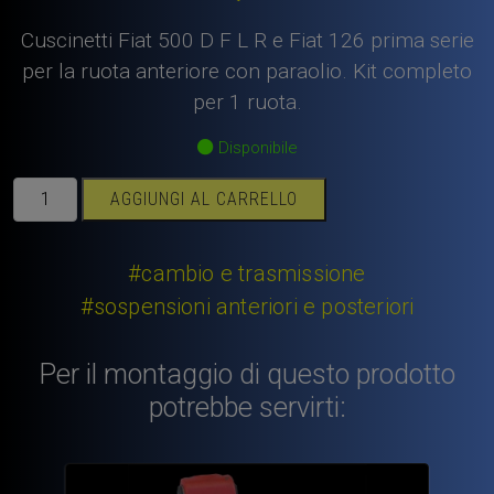
Cuscinetti Fiat 500 D F L R e Fiat 126 prima serie
per la ruota anteriore con paraolio. Kit completo
per 1 ruota.
Disponibile
Cuscinetti
AGGIUNGI AL CARRELLO
Fiat
500
D
#cambio e trasmissione
F
#sospensioni anteriori e posteriori
L
R
Per il montaggio di questo prodotto
Fiat
126
potrebbe servirti:
prima
serie
per