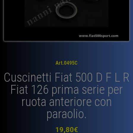
Art.0495C
Cuscinetti Fiat 500 D F L R
Fiat 126 prima serie per
ruota anteriore con
paraolio.
19,80
€