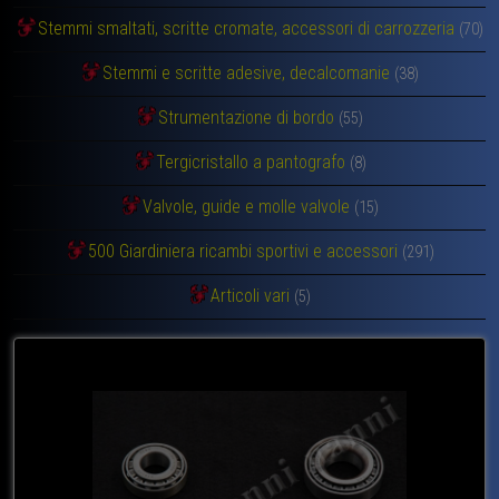
Stemmi smaltati, scritte cromate, accessori di carrozzeria
(70)
Stemmi e scritte adesive, decalcomanie
(38)
Strumentazione di bordo
(55)
Tergicristallo a pantografo
(8)
Valvole, guide e molle valvole
(15)
500 Giardiniera ricambi sportivi e accessori
(291)
Articoli vari
(5)