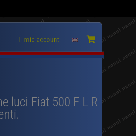
e
Il mio account
he luci Fiat 500 F L R
enti.