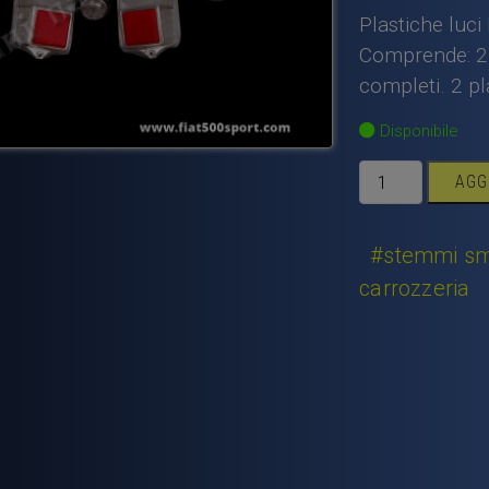
Plastiche luci
Comprende: 2 fa
completi. 2 pl
Disponibile
Plastiche
AGG
luci
Fiat
500
#stemmi smal
F
carrozzeria
L
R
trasparenti.
quantità