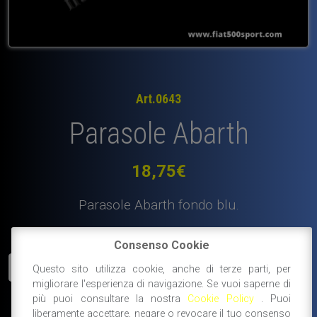
Art.0643
Parasole Abarth
18,75
€
Parasole Abarth fondo blu.
Disponibile
Consenso Cookie
Parasole
AGGIUNGI AL CARRELLO
Questo sito utilizza cookie, anche di terze parti, per
Abarth
migliorare l'esperienza di navigazione. Se vuoi saperne di
quantità
più puoi consultare la nostra
Cookie Policy
. Puoi
#ricambi abarth
liberamente accettare, negare o revocare il tuo consenso