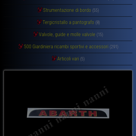
Strumentazione di bordo
(55)
Tergicristallo a pantografo
(8)
Valvole, guide e molle valvole
(15)
500 Giardiniera ricambi sportivi e accessori
(291)
Articoli vari
(5)