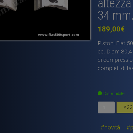
altezza
34 mm.(
189,00
€
Pistoni Fiat 5
cc. Diam 80,4
di compression
completi di fas
Disponibile
Pistoni
AGG
Fiat
500
Fiat
#novità
#p