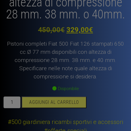
altezza di compressione
28 mm. 38 mm. o 40mm.
Il
Il
450,00
€
329,00
€
prezzo
prezzo
Pistoni completi Fiat 500 Fiat 126 stampati 650
originale
attuale
cc.Ø 77 mm disponibili con altezza di
compressione 28 mm. 38 mm. e 40 mm.
era:
è:
Specificare nelle note quale altezza di
450,00€.
329,00€.
compressione si desidera.
Disponibile
Pistoni
AGGIUNGI AL CARRELLO
Fiat
500
Fiat
#500 giardiniera ricambi sportivi e accessori
126
#offerte speciali