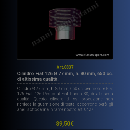
Art.0337
Cilindro Fiat 126 Ø 77 mm, h. 80 mm, 650 cc.
di altissima qualità.
Cilindro Ø 77 mm, h. 80 mm, 650 cc. per motore Fiat
126 Fiat 126 Personal Fiat Panda 30, di altissima
qualità. Questo cilindro di ns. produzione non
richiede la guarnizione di testa, occorrono però gli
anelli sottocanna in rame nostro art. 0427.
89,50
€