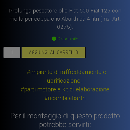
Prolunga pescatore olio Fiat 500 Fiat 126 con
molla per coppa olio Abarth da 4 litri ( ns. Art.
0275).
Disponibile
Prolunga
AGGIUNGI AL CARRELLO
pescatore
olio
Fiat
#impianto di raffreddamento e
500
lubrificazione.
Fiat
#parti motore e kit di elaborazione
126
#ricambi abarth
con
molla
per
Per il montaggio di questo prodotto
coppa
potrebbe servirti:
olio