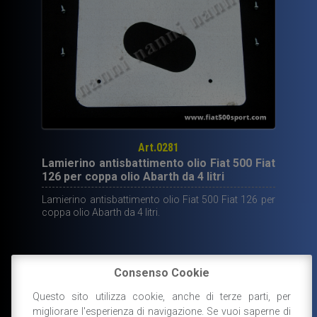
Art.0281
Lamierino antisbattimento olio Fiat 500 Fiat
126 per coppa olio Abarth da 4 litri
Lamierino antisbattimento olio Fiat 500 Fiat 126 per
coppa olio Abarth da 4 litri.
13,00
€
Consenso Cookie
DISPONIBILE
Questo sito utilizza cookie, anche di terze parti, per
AGGIUNGI AL CARRELLO
migliorare l'esperienza di navigazione. Se vuoi saperne di