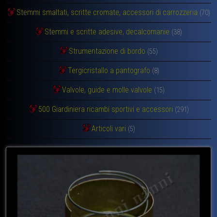
Stemmi smaltati, scritte cromate, accessori di carrozzeria
(70)
Stemmi e scritte adesive, decalcomanie
(38)
Strumentazione di bordo
(55)
Tergicristallo a pantografo
(8)
Valvole, guide e molle valvole
(15)
500 Giardiniera ricambi sportivi e accessori
(291)
Articoli vari
(5)