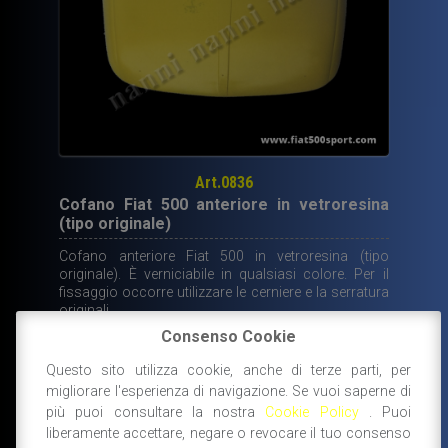
Art.0836
Cofano Fiat 500 anteriore in vetroresina
(tipo originale)
Cofano anteriore Fiat 500 in vetroresina (tipo
originale). È verniciabile in qualsiasi colore. Per il
fissaggio occorre utilizzare le cerniere e la serratura
originali.
Consenso Cookie
180,00
€
Questo sito utilizza cookie, anche di terze parti, per
migliorare l'esperienza di navigazione. Se vuoi saperne di
DISPONIBILE
AGGIUNGI AL CARRELLO
più puoi consultare la nostra
Cookie Policy
. Puoi
liberamente accettare, negare o revocare il tuo consenso