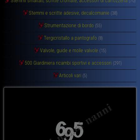
Stemmi smaltati, scritte cromate, accessori di carrozzeria
(70)
Stemmi e scritte adesive, decalcomanie
(38)
Strumentazione di bordo
(55)
Tergicristallo a pantografo
(8)
Valvole, guide e molle valvole
(15)
500 Giardiniera ricambi sportivi e accessori
(291)
Articoli vari
(5)