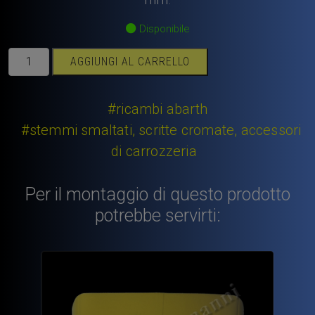
Disponibile
Scritta
AGGIUNGI AL CARRELLO
cromata
Abarth
“695”
#ricambi abarth
media
#stemmi smaltati, scritte cromate, accessori
lunghezza
di carrozzeria
63
mm.
quantità
Per il montaggio di questo prodotto
potrebbe servirti: