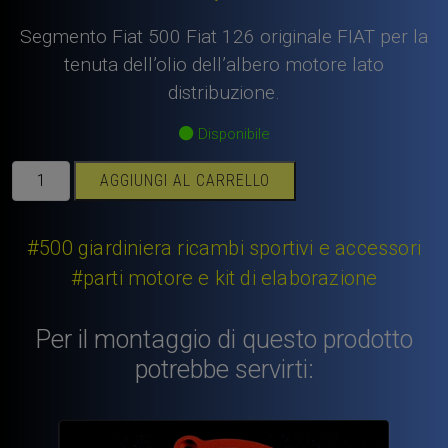
Segmento Fiat 500 Fiat 126 originale FIAT per la
tenuta dell’olio dell’albero motore lato
distribuzione.
Disponibile
Segmento
AGGIUNGI AL CARRELLO
Fiat
500
Fiat
#500 giardiniera ricambi sportivi e accessori
126
#parti motore e kit di elaborazione
tenuta
olio
Per il montaggio di questo prodotto
albero
motore
potrebbe servirti:
lato
distribuzione
originale