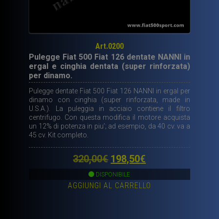
Art.0200
Pulegge Fiat 500 Fiat 126 dentate NANNI in
ergal e cinghia dentata (super rinforzata)
per dinamo.
Pulegge dentate Fiat 500 Fiat 126 NANNI in ergal per
dinamo con cinghia (super rinforzata, made in
U.S.A.). La puleggia in acciaio contiene il filtro
centrifugo. Con questa modifica il motore acquista
un 12% di potenza in piu’; ad esempio, da 40 cv. va a
45 cv. Kit completo.
Il
Il
320,00
€
198,50
€
prezzo
prezzo
DISPONIBILE
AGGIUNGI AL CARRELLO
originale
attuale
era:
è:
320,00€.
198,50€.