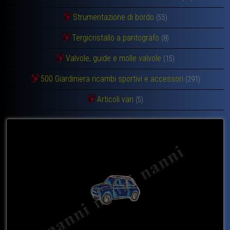
Strumentazione di bordo
(55)
Tergicristallo a pantografo
(8)
Valvole, guide e molle valvole
(15)
500 Giardiniera ricambi sportivi e accessori
(291)
Articoli vari
(5)