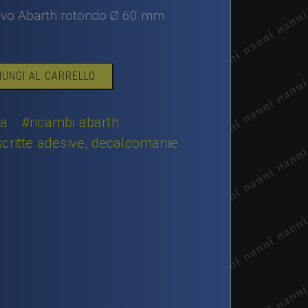
vo Abarth rotondo Ø 60 mm
IUNGI AL CARRELLO
ta
#ricambi abarth
critte adesive, decalcomanie