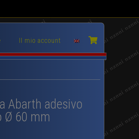
e
Il mio account
 Abarth adesivo
o Ø 60 mm