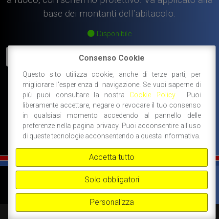
base dei montanti dell’abitacolo.
Disponibile
Stemma
AGGIUNGI AL CARRELLO
Consenso Cookie
Giannini
Questo sito utilizza cookie, anche di terze parti, per
h.
migliorare l'esperienza di navigazione. Se vuoi saperne di
26
#ricambi giannini
più puoi consultare la nostra
Cookie Policy
. Puoi
mm.
#stemmi smaltati, scritte cromate, accessori
liberamente accettare, negare o revocare il tuo consenso
in
in qualsiasi momento accedendo al pannello delle
di carrozzeria
metallo
preferenze nella pagina privacy. Puoi acconsentire all'uso
smaltato
di queste tecnologie acconsentendo a questa informativa.
a
Accetta tutto
fuoco.
quantità
©
FIAT 500 SPORT
-
NANNI RICAMBI, BOLOGNA, ACCESSORI SPORTIVI PER FIAT
Solo obbligatori
500 -
+39 338 3096922 -
+39 348 8852994 -
INFO@FIAT500SPORT.COM
Personalizza