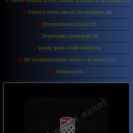
Stemmi smaltati, scritte cromate, accessori di carrozzeria
(70)
Stemmi e scritte adesive, decalcomanie
(38)
Strumentazione di bordo
(55)
Tergicristallo a pantografo
(8)
Valvole, guide e molle valvole
(15)
500 Giardiniera ricambi sportivi e accessori
(291)
Articoli vari
(5)