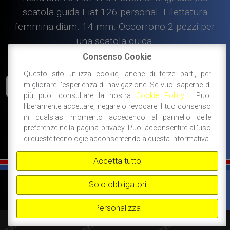
scatola guida Fiat 126 personal. Filettatura
femmina diam. 14 mm. Occorrono 2 pezzi per
una scatola guida.
Consenso Cookie
Disponibile
Questo sito utilizza cookie, anche di terze parti, per
Testa
migliorare l'esperienza di navigazione. Se vuoi saperne di
AGGIUNGI AL CARRELLO
sterzo
più puoi consultare la nostra
Cookie Policy
. Puoi
Fiat
liberamente accettare, negare o revocare il tuo consenso
in qualsiasi momento accedendo al pannello delle
126
#sterzo
preferenze nella pagina privacy. Puoi acconsentire all'uso
Personal
di queste tecnologie acconsentendo a questa informativa.
con
foro
Accetta tutto
filettato
diam.14
©
FIAT 500 SPORT
-
NANNI RICAMBI, BOLOGNA, ACCESSORI SPORTIVI PER FIAT
Solo obbligatori
mm.
500 -
+39 338 3096922 -
+39 348 8852994 -
INFO@FIAT500SPORT.COM
quantità
Personalizza