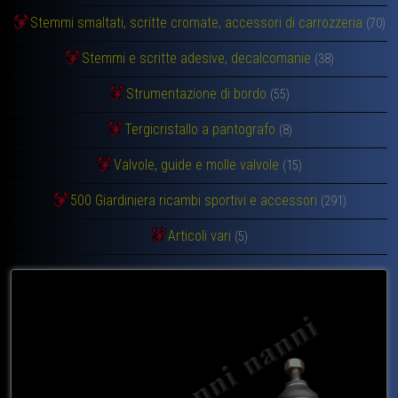
Stemmi smaltati, scritte cromate, accessori di carrozzeria
(70)
Stemmi e scritte adesive, decalcomanie
(38)
Strumentazione di bordo
(55)
Tergicristallo a pantografo
(8)
Valvole, guide e molle valvole
(15)
500 Giardiniera ricambi sportivi e accessori
(291)
Articoli vari
(5)