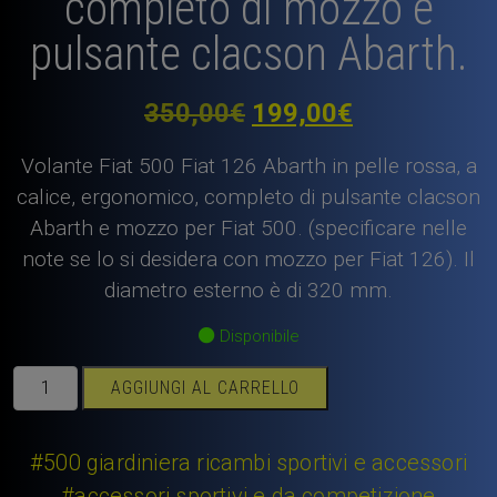
completo di mozzo e
pulsante clacson Abarth.
Il
Il
350,00
€
199,00
€
prezzo
prezzo
Volante Fiat 500 Fiat 126 Abarth in pelle rossa, a
originale
attuale
calice, ergonomico, completo di pulsante clacson
Abarth e mozzo per Fiat 500. (specificare nelle
era:
è:
note se lo si desidera con mozzo per Fiat 126). Il
350,00€.
199,00€.
diametro esterno è di 320 mm.
Disponibile
Volante
AGGIUNGI AL CARRELLO
Fiat
500
Fiat
#500 giardiniera ricambi sportivi e accessori
126
#accessori sportivi e da competizione