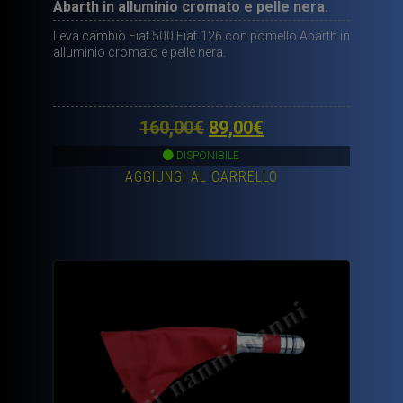
Abarth in alluminio cromato e pelle nera.
Leva cambio Fiat 500 Fiat 126 con pomello Abarth in
alluminio cromato e pelle nera.
Il
Il
160,00
€
89,00
€
prezzo
prezzo
DISPONIBILE
AGGIUNGI AL CARRELLO
originale
attuale
era:
è:
160,00€.
89,00€.