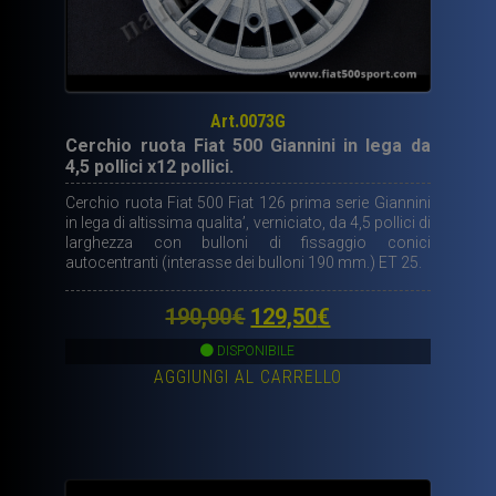
Art.0073G
Cerchio ruota Fiat 500 Giannini in lega da
4,5 pollici x12 pollici.
Cerchio ruota Fiat 500 Fiat 126 prima serie Giannini
in lega di altissima qualita’, verniciato, da 4,5 pollici di
larghezza con bulloni di fissaggio conici
autocentranti (interasse dei bulloni 190 mm.) ET 25.
Il
Il
190,00
€
129,50
€
prezzo
prezzo
DISPONIBILE
AGGIUNGI AL CARRELLO
originale
attuale
era:
è:
190,00€.
129,50€.