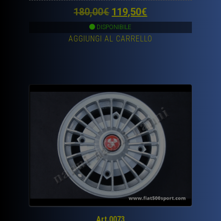
Il
Il
180,00
€
119,50
€
prezzo
prezzo
DISPONIBILE
AGGIUNGI AL CARRELLO
originale
attuale
era:
è:
180,00€.
119,50€.
Art.0073