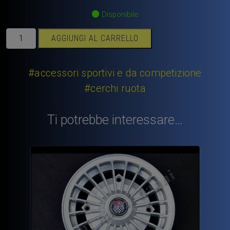
Disponibile
Bullone
AGGIUNGI AL CARRELLO
conico
ruote
Fiat
#accessori sportivi e da competizione
500
#cerchi ruota
Fiat
126
Ti potrebbe interessare…
prima
serie.
quantità