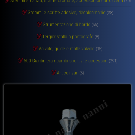
Stemmi smaltati, scritte cromate, accessori di carrozzeria
(70)
Stemmi e scritte adesive, decalcomanie
(38)
Strumentazione di bordo
(55)
Tergicristallo a pantografo
(8)
Valvole, guide e molle valvole
(15)
500 Giardiniera ricambi sportivi e accessori
(291)
Articoli vari
(5)