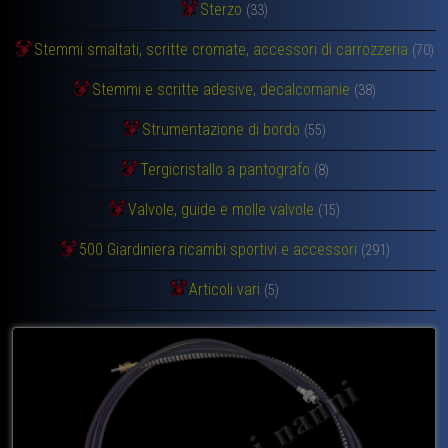
Sterzo
(33)
Stemmi smaltati, scritte cromate, accessori di carrozzeria
(70)
Stemmi e scritte adesive, decalcomanie
(38)
Strumentazione di bordo
(55)
Tergicristallo a pantografo
(8)
Valvole, guide e molle valvole
(15)
500 Giardiniera ricambi sportivi e accessori
(291)
Articoli vari
(5)