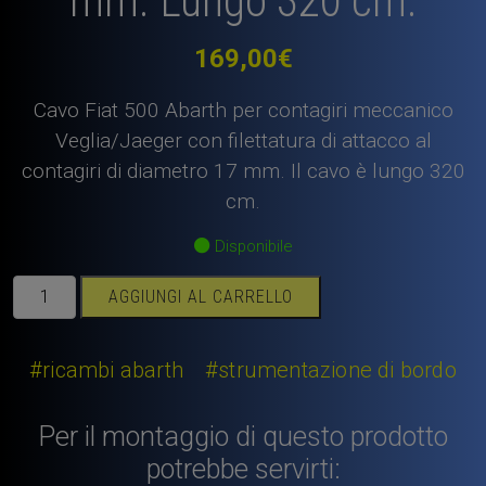
mm. Lungo 320 cm.
169,00
€
Cavo Fiat 500 Abarth per contagiri meccanico
Veglia/Jaeger con filettatura di attacco al
contagiri di diametro 17 mm. Il cavo è lungo 320
cm.
Disponibile
Cavo
AGGIUNGI AL CARRELLO
Fiat
500
Abarth
#ricambi abarth
#strumentazione di bordo
per
contagiri
Per il montaggio di questo prodotto
meccanico
potrebbe servirti:
Veglia/Jaeger