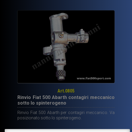
.
Attacco
al
contagiri
diametro
17
mm.
Lungo
320
cm.
quantità
Art.0805
Rinvio Fiat 500 Abarth contagiri meccanico
sotto lo spinterogeno
Rinvio Fiat 500 Abarth per contagiri meccanico. Va
posizionato sotto lo spinterogeno.