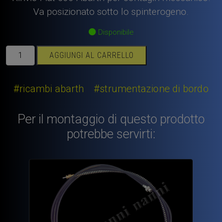
Va posizionato sotto lo spinterogeno.
Disponibile
Rinvio
AGGIUNGI AL CARRELLO
Fiat
500
Abarth
#ricambi abarth
#strumentazione di bordo
contagiri
meccanico
Per il montaggio di questo prodotto
sotto
potrebbe servirti:
lo
spinterogeno
quantità