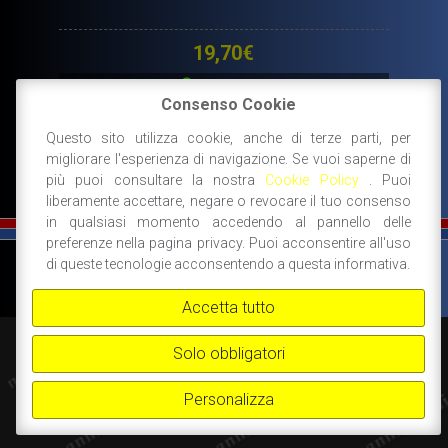
19,70
€
DISPONIBILE
Consenso Cookie
AGGIUNGI AL CARRELLO
Questo sito utilizza cookie, anche di terze parti, per
migliorare l'esperienza di navigazione. Se vuoi saperne di
più puoi consultare la nostra
Cookie Policy
. Puoi
liberamente accettare, negare o revocare il tuo consenso
in qualsiasi momento accedendo al pannello delle
preferenze nella pagina privacy. Puoi acconsentire all'uso
©
FIAT 500 SPORT
-
NANNI RICAMBI, BOLOGNA, ACCESSORI SPORTIVI PER FIAT
di queste tecnologie acconsentendo a questa informativa.
500 -
+39 338 3096922 -
+39 348 8852994 -
INFO@FIAT500SPORT.COM
Accetta tutto
Solo obbligatori
Personalizza