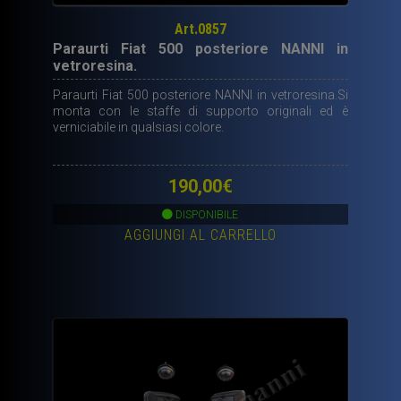
Art.0857
Paraurti Fiat 500 posteriore NANNI in
vetroresina.
Paraurti Fiat 500 posteriore NANNI in vetroresina.Si
monta con le staffe di supporto originali ed è
verniciabile in qualsiasi colore.
190,00
€
DISPONIBILE
AGGIUNGI AL CARRELLO