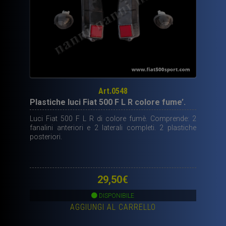
Art.0548
Plastiche luci Fiat 500 F L R colore fume’.
Luci Fiat 500 F L R di colore fumè. Comprende: 2
fanalini anteriori e 2 laterali completi. 2 plastiche
posteriori.
29,50
€
DISPONIBILE
AGGIUNGI AL CARRELLO