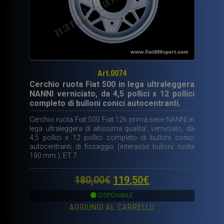
Art.0074
Cerchio ruota Fiat 500 in lega ultraleggera
NANNI verniciato, da 4,5 pollici x 12 pollici
completo di bulloni conici autocentranti.
Cerchio ruota Fiat 500 Fiat 126 prima serie NANNI in
lega ultraleggera di altissima qualita’, verniciato, da
4,5 pollici x 12 pollici completo di bulloni conici
autocentranti di fissaggio (interasse bulloni ruota
190 mm.). ET 7.
Il
Il
180,00
€
119,50
€
prezzo
prezzo
DISPONIBILE
AGGIUNGI AL CARRELLO
originale
attuale