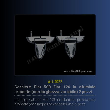
era:
è:
180,00€.
119,50€.
Art.0022
Cerniere Fiat 500 Fiat 126 in alluminio
cromate (con larghezza variabile) 2 pezzi.
Cerniere Fiat 500 Fiat 126 in alluminio pressofuso
cromato (con larghezza variabile) kit di 2 pezzi.