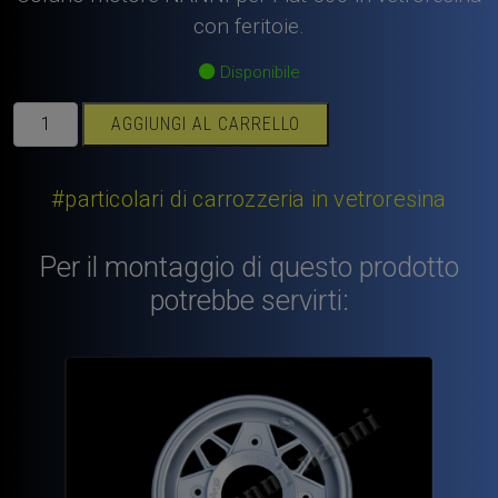
con feritoie.
Disponibile
Cofano
AGGIUNGI AL CARRELLO
motore
Fiat
500
#particolari di carrozzeria in vetroresina
NANNI
in
Per il montaggio di questo prodotto
vetroresina
potrebbe servirti:
con
feritoie.
quantità