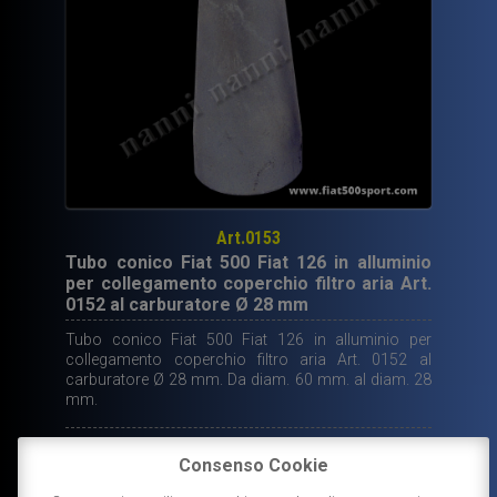
Art.0153
Tubo conico Fiat 500 Fiat 126 in alluminio
per collegamento coperchio filtro aria Art.
0152 al carburatore Ø 28 mm
Tubo conico Fiat 500 Fiat 126 in alluminio per
collegamento coperchio filtro aria Art. 0152 al
carburatore Ø 28 mm. Da diam. 60 mm. al diam. 28
mm.
29,75
€
Consenso Cookie
DISPONIBILE