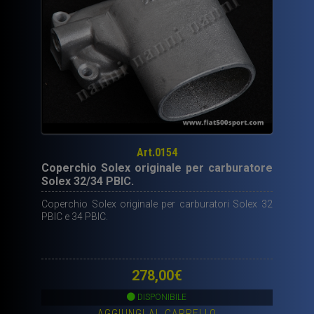
diametro
60
mm.
quantità
Art.0154
Coperchio Solex originale per carburatore
Solex 32/34 PBIC.
Coperchio Solex originale per carburatori Solex 32
PBIC e 34 PBIC.
278,00
€
DISPONIBILE
AGGIUNGI AL CARRELLO