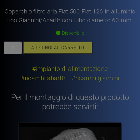
Coperchio filtro aria Fiat 500 Fiat 126 in alluminio
tipo Giannini/Abarth con tubo diametro 60 mm.
Disponibile
Coperchio
AGGIUNGI AL CARRELLO
filtro
aria
Fiat
#impianto di alimentazione
500
#ricambi abarth
#ricambi giannini
Fiat
126
Per il montaggio di questo prodotto
Giannini
Abarth
potrebbe servirti:
in
alluminio
con
tubo