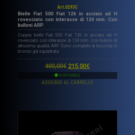
Art.0293C
Bielle Fiat 500 Fiat 126 in acciaio ad H
rovesciato con interasse di 124 mm. Con
bulloni ARP.
Coppia bielle Fiat 500 Fiat 126 in acciaio ad H
rovesciato con interasse di 124 mm. Con bulloni di
altissima qualità ARP. Sono complete di boccola in
bronzo già squadrata.
Il
Il
400,00
€
215,00
€
prezzo
prezzo
DISPONIBILE
AGGIUNGI AL CARRELLO
originale
attuale
era:
è:
400,00€.
215,00€.