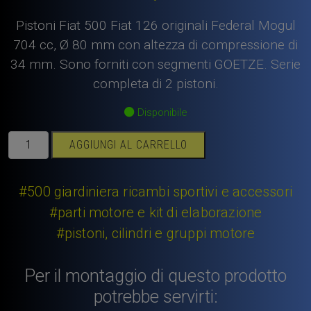
Pistoni Fiat 500 Fiat 126 originali Federal Mogul
704 cc, Ø 80 mm con altezza di compressione di
34 mm. Sono forniti con segmenti GOETZE. Serie
completa di 2 pistoni.
Disponibile
Pistoni
AGGIUNGI AL CARRELLO
Fiat
500
Fiat
#500 giardiniera ricambi sportivi e accessori
126,
#parti motore e kit di elaborazione
704
#pistoni, cilindri e gruppi motore
cc,
Ø
80
Per il montaggio di questo prodotto
mm
potrebbe servirti:
con