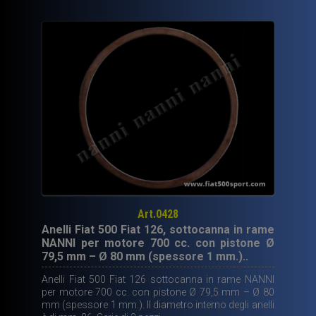
altezza
di
compressione
di
34
mm.
quantità
Art.0428
Anelli Fiat 500 Fiat 126, sottocanna in rame
NANNI per motore 700 cc. con pistone Ø
79,5 mm – Ø 80 mm (spessore 1 mm.)..
Anelli Fiat 500 Fiat 126 sottocanna in rame NANNI
per motore 700 cc. con pistone Ø 79,5 mm – Ø 80
mm (spessore 1 mm.). Il diametro interno degli anelli