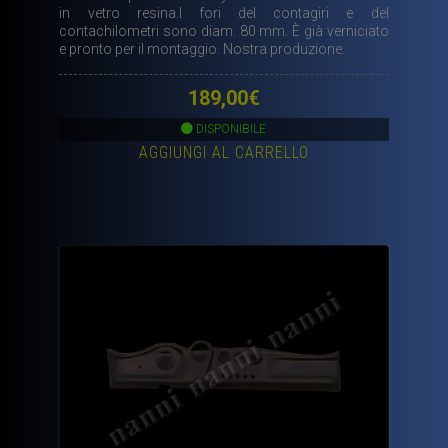
in vetro resina.I fori del contagiri e del
contachilometri sono diam. 80 mm. È già verniciato
e pronto per il montaggio. Nostra produzione.
189,00
€
DISPONIBILE
AGGIUNGI AL CARRELLO