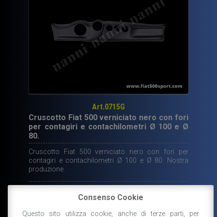
Art.0715G
Cruscotto Fiat 500 verniciato nero con fori
per contagiri e contachilometri Ø 100 e Ø
80.
Cruscotto Fiat 500 verniciato nero con fori per
contagiri e contachilometri Ø 100 e Ø 80. Nostra
produzione.
198,00
€
Consenso Cookie
DISPONIBILE
Questo sito utilizza cookie, anche di terze parti, per