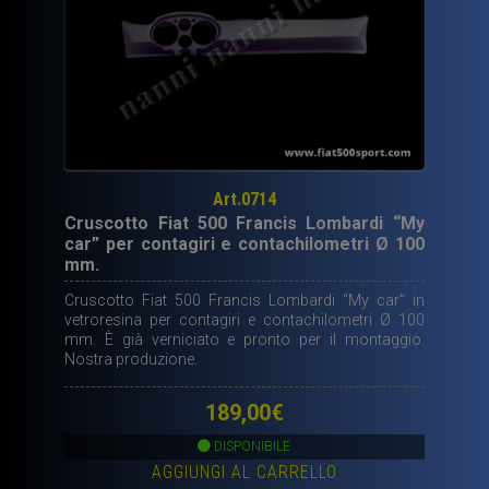
Art.0714
Cruscotto Fiat 500 Francis Lombardi “My
car” per contagiri e contachilometri Ø 100
mm.
Cruscotto Fiat 500 Francis Lombardi “My car” in
vetroresina per contagiri e contachilometri Ø 100
mm. È già verniciato e pronto per il montaggio.
Nostra produzione.
189,00
€
DISPONIBILE
AGGIUNGI AL CARRELLO