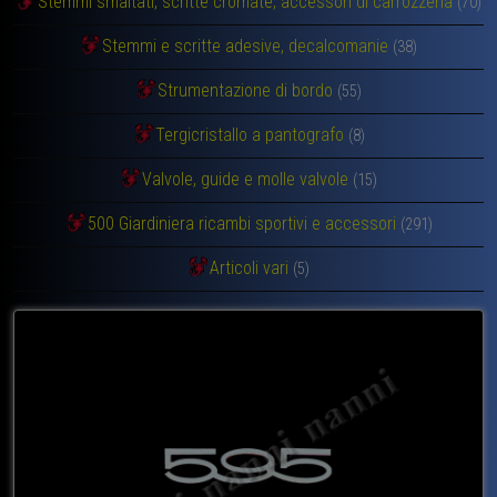
Stemmi smaltati, scritte cromate, accessori di carrozzeria
(70)
Stemmi e scritte adesive, decalcomanie
(38)
Strumentazione di bordo
(55)
Tergicristallo a pantografo
(8)
Valvole, guide e molle valvole
(15)
500 Giardiniera ricambi sportivi e accessori
(291)
Articoli vari
(5)