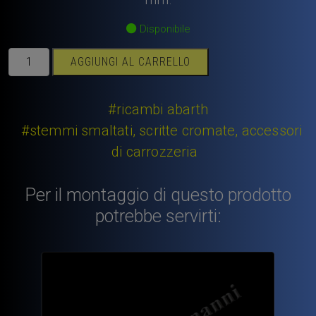
Disponibile
Scritta
AGGIUNGI AL CARRELLO
Abarth
“595”
cromata
#ricambi abarth
per
#stemmi smaltati, scritte cromate, accessori
cruscotto
di carrozzeria
L.
90
mm.
Per il montaggio di questo prodotto
quantità
potrebbe servirti: