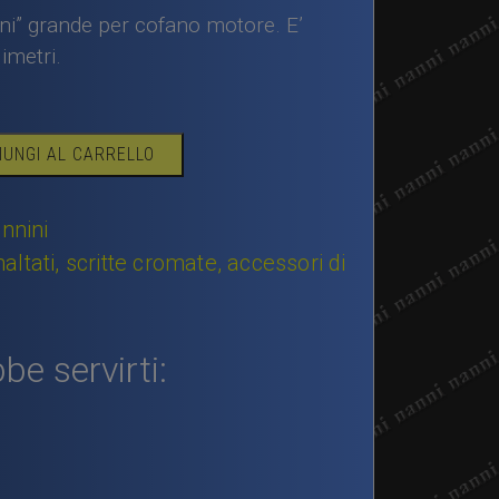
ini” grande per cofano motore. E’
imetri.
IUNGI AL CARRELLO
nnini
tati, scritte cromate, accessori di
be servirti: