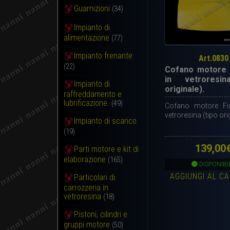
Guarnizioni
(34)
Impianto di
alimentazione
(77)
Impianto frenante
Art.0830
(22)
Cofano motore 
in vetroresin
Impianto di
originale).
raffreddamento e
lubrificazione.
(49)
Cofano motore Fi
vetroresina (tipo ori
Impianto di scarico
(19)
139,00
Parti motore e kit di
elaborazione
(165)
DISPONIBI
AGGIUNGI AL C
Particolari di
carrozzeria in
vetroresina
(18)
Pistoni, cilindri e
gruppi motore
(50)