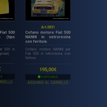
Art.0831
Fiat 500
Cofano motore Fiat 500
a (tipo
NANNI in vetroresina
con feritoie.
at 500 in
Cofano motore NANNI per
ginale).
Fiat 500 in vetroresina con
feritoie.
€
195,00
€
LE
DISPONIBILE
ARRELLO
AGGIUNGI AL CARRELLO