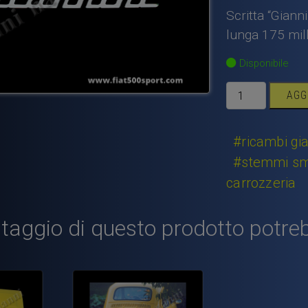
Scritta “Giann
lunga 175 mill
Disponibile
Scritta
AGG
cromata
“Giannini”
grande
#ricambi gia
per
#stemmi smal
cofano
carrozzeria
motore.
quantità
taggio di questo prodotto potreb