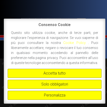
←
1
2
3
…
9
10
11
12
Consenso Cookie
Questo sito utilizza cookie, anche di terze parti, per
migliorare l'esperienza di navigazione. Se vuoi saperne di
più puoi consultare la nostra
Cookie Policy
. Puoi
©
FIAT 500 SPORT
-
NANNI RICAMBI, BOLOGNA, ACCESSORI SPORTIVI PER FIAT
liberamente accettare, negare o revocare il tuo consenso
500 -
+39 338 3096922 -
+39 348 8852994 -
INFO@FIAT500SPORT.COM
in qualsiasi momento accedendo al pannello delle
preferenze nella pagina privacy. Puoi acconsentire all'uso
di queste tecnologie acconsentendo a questa informativa.
Accetta tutto
Solo obbligatori
Personalizza