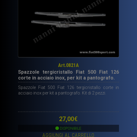
Art.0821A
Spazzole tergicristallo Fiat 500 Fiat 126
corte in acciaio inox, per kit a pantografo.
Spazzole Fiat 500 Fiat 126 tergicristallo corte in
acciaio inox per kit a pantografo. Kit di 2 pezzi.
27,00
€
DISPONIBILE
AGGIUNGI AL CARRELLO