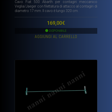
Cavo Fiat 500 Abarth per contagiri meccanico
Veglia/Jaeger con filettatura di attacco al contagiri di
diametro 17 mm. Il cavo è lungo 320 cm.
169,00
€
DISPONIBILE
AGGIUNGI AL CARRELLO