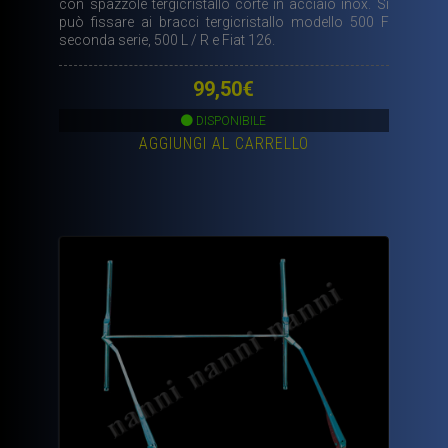
con spazzole tergicristallo corte in acciaio inox. Si
può fissare ai bracci tergicristallo modello 500 F
seconda serie, 500 L / R e Fiat 126.
99,50
€
DISPONIBILE
AGGIUNGI AL CARRELLO