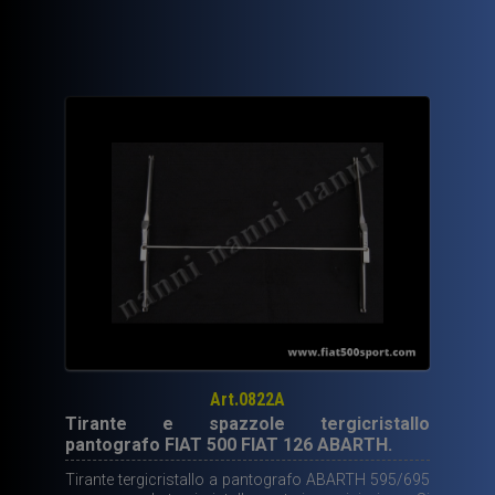
Art.0822A
Tirante e spazzole tergicristallo
pantografo FIAT 500 FIAT 126 ABARTH.
Tirante tergicristallo a pantografo ABARTH 595/695