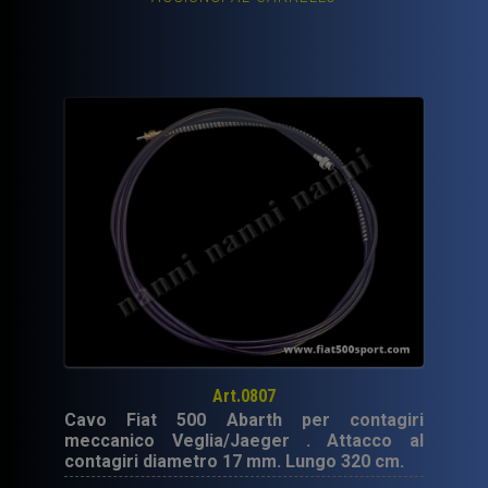
Art.0807
Cavo Fiat 500 Abarth per contagiri
meccanico Veglia/Jaeger . Attacco al
contagiri diametro 17 mm. Lungo 320 cm.