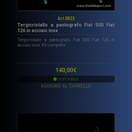
Art.0823
Tergicristallo a pantografo Fiat 500 Fiat
126 in acciaio inox
Tergicristallo a pantografo Fiat 500 Fiat 126 in
acciaio inox. Kit completo.
140,00
€
DISPONIBILE
AGGIUNGI AL CARRELLO