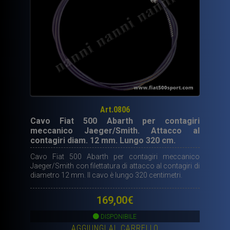
Art.0806
Cavo Fiat 500 Abarth per contagiri
meccanico Jaeger/Smith. Attacco al
contagiri diam. 12 mm. Lungo 320 cm.
Cavo Fiat 500 Abarth per contagiri meccanico
Jaeger/Smith con filettatura di attacco al contagiri di
diametro 12 mm. Il cavo è lungo 320 centimetri.
169,00
€
DISPONIBILE
AGGIUNGI AL CARRELLO