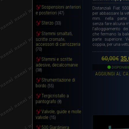
Sospensioni anteriori
Distanziali Fiat 50
e posteriori
(47)
per abbassare la vet
mm. nella parte 
Sterzo
(33)
senza fare alcuna mo
l’alloggiamento de
Stemmi smaltati,
che fermano la bale
scritte cromate,
parte superiore. V
accessori di carrozzeria
coppia, per una vett
(70)
Il
60,00
€
35,
Stemmi e scritte
adesive, decalcomanie
pr
DISPONIBI
(38)
AGGIUNGI AL C
ori
Strumentazione di
era
bordo
(55)
60,
Tergicristallo a
pantografo
(8)
Valvole, guide e molle
valvole
(15)
500 Giardiniera