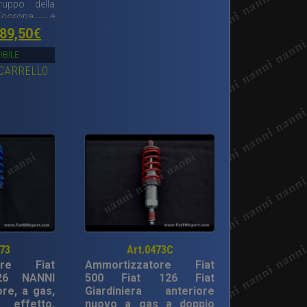
gruppo della
 (corona e
99,50€.
69,80€.
Il
89,50
€
rezzo
prezzo
IBILE
 CARRELLO
riginale
attuale
ra:
è:
50,00€.
189,50€.
473
Art.0473C
tore Fiat
Ammortizzatore Fiat
26 NANNI
500 Fiat 126 Fiat
ore, a gas,
Giardiniera anteriore
effetto,
nuovo a gas a doppio