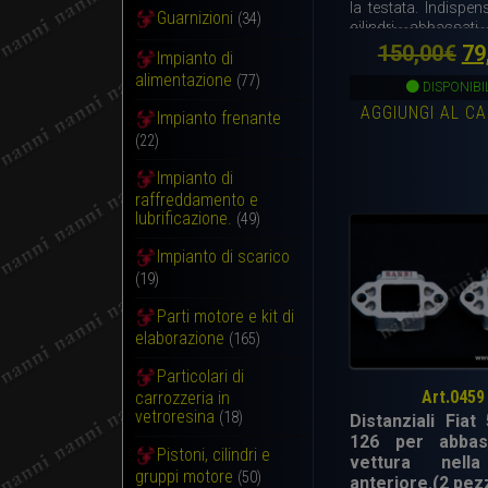
la testata. Indispens
Guarnizioni
(34)
cilindri abbassati
astucci hanno 2 
Il
150,00
€
79
Impianto di
all’interno per un
alimentazione
(77)
pr
tenuta ai gas co
DISPONIBI
hanno le molle dei
AGGIUNGI AL C
or
Impianto frenante
Kit completo.
(22)
er
Impianto di
15
raffreddamento e
lubrificazione.
(49)
Impianto di scarico
(19)
Parti motore e kit di
elaborazione
(165)
Particolari di
Art.0459
carrozzeria in
vetroresina
(18)
Distanziali Fiat
126 per abbas
Pistoni, cilindri e
vettura nell
gruppi motore
(50)
anteriore.(2 pezz