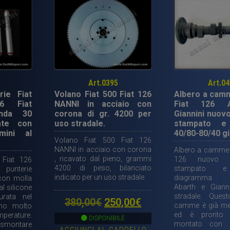
S
Art.0395
Art.0
rie Fiat
Volano Fiat 500 Fiat 126
Albero a camm
6 Fiat
NANNI in acciaio con
Fiat 126 
anda 30
corona di gr. 4200 per
Giannini nuovo
ate con
uso stradale.
stampato e 
ini al
40/80-80/40 gi
Volano Fiat 500 Fiat 126
NANNI in acciaio con corona
Albero a camme F
, ricavato dal pieno, grammi
126 nuovo i
 Fiat 126
4200 di peso, bilanciato
stampato e 
punterie
indicato per un uso stradale.
diagramma 40
con molla
Abarth e Giann
l silicone
stradale. Ques
urata nel
Il
Il
380,00
€
250,00
€
camme è già me
no molto
ed è pronto 
emperature.
prezzo
prezzo
DISPONIBILE
montato con i 
 smontare