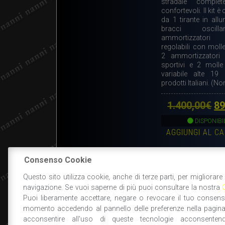
stradale complet
confortevoli. Il kit
da 1 tirante in all
bracci oscill
ammortizzatori a
regolabili con moll
2 ammortizzatori p
sportivi e 2 moll
variabile alte 19 
prodotti Italiani. (No
Il
1.400,00
€
89
pr
DISPONIBI
AGGIUNGI AL C
or
er
Consenso Cookie
1.
Questo sito utilizza cookie, anche di terze parti, per migliorare 
navigazione. Se vuoi saperne di più puoi consultare la nostra
Puoi liberamente accettare, negare o revocare il tuo consens
momento accedendo al pannello delle preferenze nella pagina
acconsentire all'uso di queste tecnologie acconsente