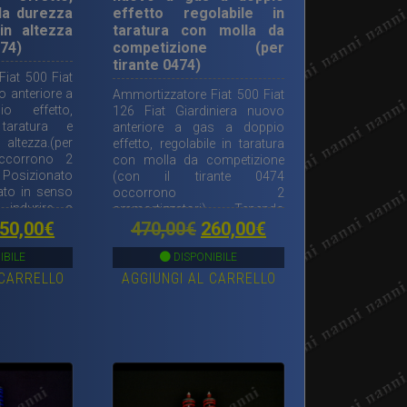
lla durezza
effetto regolabile in
in altezza
taratura con molla da
474)
competizione (per
tirante 0474)
iat 500 Fiat
 anteriore a
Ammortizzatore Fiat 500 Fiat
 effetto,
126 Fiat Giardiniera nuovo
 taratura e
anteriore a gas a doppio
altezza.(per
effetto, regolabile in taratura
occorrono 2
con molla da competizione
 Posizionato
(con il tirante 0474
ato in senso
occorrono 2
 indurire a
ammortizzatori). Tenendo
 una vettura
Il
Il
Il
fermo lo stelo e ruotando il
50,00
€
470,00
€
260,00
€
i.
corpo in senso orario si può
rezzo
prezzo
prezzo
prezzo
indurire la taratura.
IBILE
DISPONIBILE
 CARRELLO
AGGIUNGI AL CARRELLO
riginale
attuale
originale
attuale
ra:
è:
era:
è:
50,00€.
250,00€.
470,00€.
260,00€.