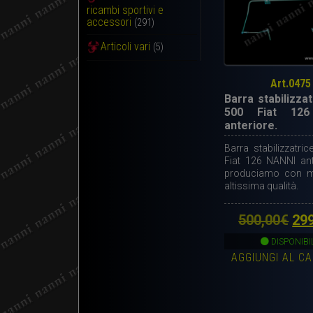
ricambi sportivi e
accessori
(291)
Articoli vari
(5)
Art.0475
Barra stabilizzat
500 Fiat 126
anteriore.
Barra stabilizzatric
Fiat 126 NANNI ant
produciamo con mat
altissima qualità.
Il
500,00
€
29
pr
DISPONIBI
AGGIUNGI AL C
ori
era
500