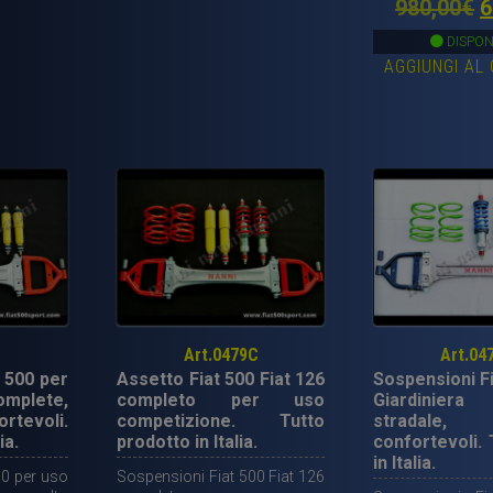
Il
980,00
€
6
uso stradale.
p
prodotti Italiani. 
DISPON
AGGIUNGI AL
o
e
9
B
Art.0479C
Art.04
 500 per
Assetto Fiat 500 Fiat 126
Sospensioni Fi
omplete,
completo per uso
Giardinier
tevoli.
competizione. Tutto
stradale
ia.
prodotto in Italia.
confortevoli. 
in Italia.
00 per uso
Sospensioni Fiat 500 Fiat 126