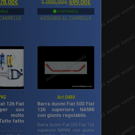
Il
Il
Il
78,00
€
1.000,00
€
699,00
€
 Sono tutti
rezzo
prezzo
prezzo
prezzo
(Non cinesi).
IBILE
DISPONIBILE
 CARRELLO
AGGIUNGI AL CARRELLO
riginale
attuale
originale
attuale
ra:
è:
era:
è:
80,00€.
678,00€.
1.000,00€.
699,00€.
79G
Art.0480
at 126 Fiat
Barra duomi Fiat 500 Fiat
a per uso
126 superiore NANNI
, molto
con giunto regolabile.
Tutto fatto
Barra duomi Fiat 500 Fiat 126
superiore NANNI con giunto