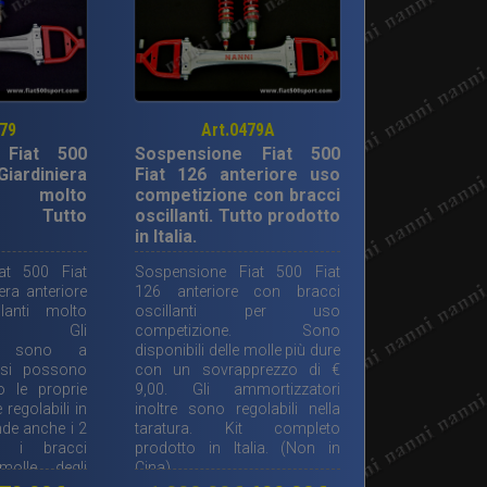
479
Art.0479A
 Fiat 500
Sospensione Fiat 500
Giardiniera
Fiat 126 anteriore uso
e molto
competizione con bracci
le. Tutto
oscillanti. Tutto prodotto
in Italia.
at 500 Fiat
Sospensione Fiat 500 Fiat
era anteriore
126 anteriore con bracci
lanti molto
oscillanti per uso
ole. Gli
competizione. Sono
ri sono a
disponibili delle molle più dure
, si possono
con un sovrapprezzo di €
o le proprie
9,00. Gli ammortizzatori
 regolabili in
inoltre sono regolabili nella
de anche i 2
taratura. Kit completo
er i bracci
prodotto in Italia. (Non in
 molle degli
Cina).
 sono per un