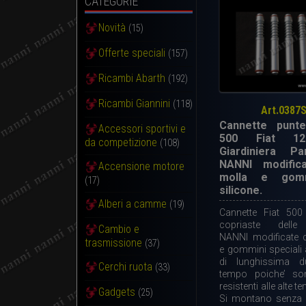
CATEGORIE
Novità
(15)
Offerte speciali
(157)
Ricambi Abarth
(192)
Ricambi Giannini
(118)
Art.0387
Cannette punte
Accessori sportivi e
500 Fiat 12
da competizione
(108)
Giardiniera P
NANNI modific
Accensione motore
molla e gomm
(17)
silicone.
Alberi a camme
(19)
Cannette Fiat 500
copriaste delle 
Cambio e
NANNI modificate 
trasmissione
(37)
e gommini speciali a
di lunghissima d
Cerchi ruota
(33)
tempo poiche’ so
resistenti alle alte t
Gadgets
(25)
Si montano senza