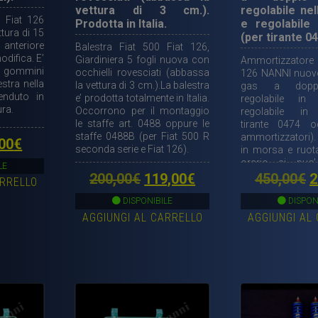
vettura di 3 cm.).
regolabile ne
0 Fiat 126
Prodotta in Italia.
e regolabile 
tura di 15
(per tirante 0
anteriore
Balestra Fiat 500 Fiat 126,
difica. E’
Giardiniera 5 fogli nuova con
Ammortizzatore F
i gommini
occhielli rovesciati (abbassa
126 NANNI nuovo
stra nella
la vettura di 3 cm.).La balestra
gas a doppio
enduto in
e’ prodotta totalmente in Italia.
regolabile in
ura.
Occorrono per il montaggio
regolabile in 
le staffe art. 0488 oppure le
tirante 0474 
staffe 0488B (per Fiat 500 R
ammortizzatori).
Il
00
€
seconda serie e Fiat 126).
in morsa e ruot
ezzo
prezzo
orario si puo’
LE
piacimento. Per
Il
Il
Il
200,00
€
119,00
€
450,00
€
2
ARRELLO
ginale
attuale
occorrono 2 pezz
prezzo
prezzo
p
DISPONIBILE
DISPON
:
è:
AGGIUNGI AL CARRELLO
AGGIUNGI AL
originale
attuale
o
00€.
35,00€.
era:
è:
e
200,00€.
119,00€.
4