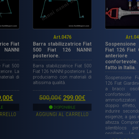
Art.0476
Art.0
rice Fiat
Barra stabilizzatrice Fiat
Sospensione
 NANNI
500 Fiat 126 NANNI
Fiat 126 Fiat 
posteriore.
anterior
confortevo
e Fiat 500
Barra stabilizzatrice Fiat 500
fatto in Italia.
eriore. La
Fiat 126 NANNI posteriore. La
eriali di
produciamo con materiali di
Sospensione Fi
altissima qualità.
126 Fiat Giardini
a bracci oscil
confortev
Il
Il
Il
9,00
€
500,00
€
299,00
€
ammortizzato
ezzo
prezzo
prezzo
prezzo
doppio effetto
LE
DISPONIBILE
indurire second
ARRELLO
AGGIUNGI AL CARRELLO
ginale
attuale
originale
attuale
esigenze, a gas e
altezza. Compren
:
è:
era:
è:
silentblocs p
,00€.
299,00€.
500,00€.
299,00€.
oscillanti. Le
ammortizzatori