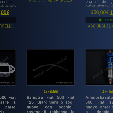
AGGIUNGI AL CARRELLO
originale
attuale
originali del 
abili per i
distribuzione
. I nostri
era:
è:
pignone).
oil rings
Il
Il
,00
€
350,00
€
1
a migliore
380,00€.
250,00€.
ezzo
prezzo
p
mpressi e
LE
DISPON
drogenate.
ARRELLO
AGGIUNGI AL
iginale
attuale
o
a:
è:
e
0,00€.
79,00€.
3
Art.0460
Art.0
 500 Fiat
Balestra Fiat 500 Fiat
Ammortizza
sare la
126, Giardiniera 5 fogli
500 Fiat 1
a parte
nuova con occhielli
nuovo, anteri
i).
rovesciati (abbassa la
a doppio 