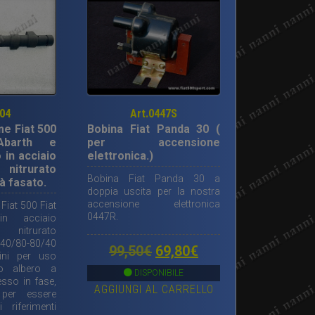
404
Art.0447S
e Fiat 500
Bobina Fiat Panda 30 (
Abarth e
per accensione
 in acciaio
elettronica.)
nitrurato
Bobina Fiat Panda 30 a
à fasato.
doppia uscita per la nostra
accensione elettronica
iat 500 Fiat
0447R.
n acciaio
nitrurato
/80-80/40
Il
Il
99,50
€
69,80
€
ini per uso
to albero a
prezzo
prezzo
DISPONIBILE
sso in fase,
AGGIUNGI AL CARRELLO
originale
attuale
per essere
riferimenti
era:
è: