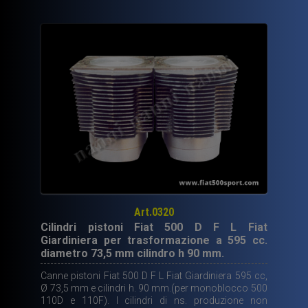
420,00€.
279,70€.
Art.0320
Cilindri pistoni Fiat 500 D F L Fiat
Giardiniera per trasformazione a 595 cc.
diametro 73,5 mm cilindro h 90 mm.
Canne pistoni Fiat 500 D F L Fiat Giardiniera 595 cc,
Ø 73,5 mm e cilindri h. 90 mm.(per monoblocco 500
110D e 110F). I cilindri di ns. produzione non