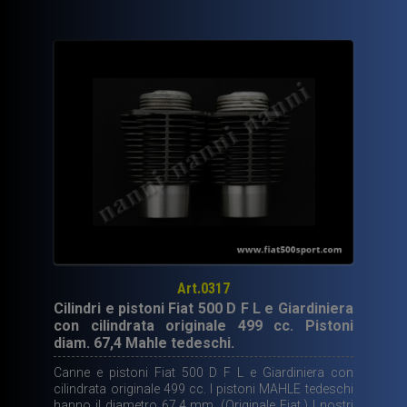
Art.0317
Cilindri e pistoni Fiat 500 D F L e Giardiniera
con cilindrata originale 499 cc. Pistoni
diam. 67,4 Mahle tedeschi.
Canne e pistoni Fiat 500 D F L e Giardiniera con
cilindrata originale 499 cc. I pistoni MAHLE tedeschi
hanno il diametro 67,4 mm. (Originale Fiat.) I nostri