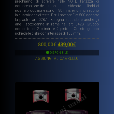
preghiamo di scrivere nelle NOTE l’altezza di
compressione dei pistoni che desiderate. I cilindri di
nostra produzione sono h 80 mm. e non richiedono
la guarnizione di testa. Per il motore Fiat 500 occorre
la piastra art. 0287 . Bisogna acquistare anche gli
anelli sottocanna in rame ns. art. 0428. Gruppo
completo di 2 cilindri e 2 pistoni. Questo gruppo
richiede le bielle con interasse di 130 mm.
Il
Il
800,00
€
439,00
€
prezzo
prezzo
DISPONIBILE
AGGIUNGI AL CARRELLO
originale
attuale
era:
è:
800,00€.
439,00€.