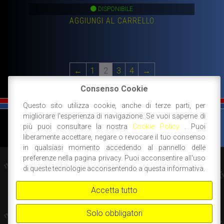
prezzo
prezzo
DISPONIBILE
AGGIUNGI AL CARRELLO
originale
attuale
era:
è:
450,00€.
298,00€.
←
1
2
3
4
→
Consenso Cookie
Questo sito utilizza cookie, anche di terze parti, per
migliorare l'esperienza di navigazione. Se vuoi saperne di
©
FIAT 500 SPORT
-
NANNI RICAMBI, BOLOGNA, ACCESSORI SPORTIVI PER FIAT
più puoi consultare la nostra
Cookie Policy
. Puoi
500 -
+39 338 3096922 -
+39 348 8852994 -
INFO@FIAT500SPORT.COM
liberamente accettare, negare o revocare il tuo consenso
in qualsiasi momento accedendo al pannello delle
preferenze nella pagina privacy. Puoi acconsentire all'uso
di queste tecnologie acconsentendo a questa informativa.
Accetta tutto
Solo obbligatori