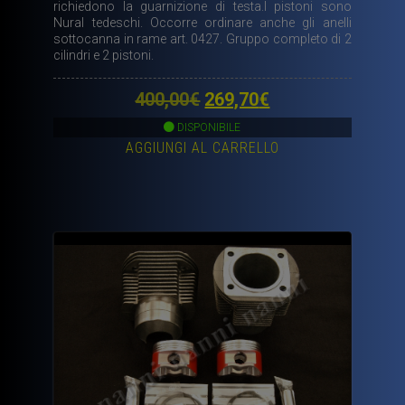
richiedono la guarnizione di testa.I pistoni sono
Nural tedeschi. Occorre ordinare anche gli anelli
sottocanna in rame art. 0427. Gruppo completo di 2
cilindri e 2 pistoni.
Il
Il
400,00
€
269,70
€
prezzo
prezzo
DISPONIBILE
AGGIUNGI AL CARRELLO
originale
attuale
era:
è:
400,00€.
269,70€.