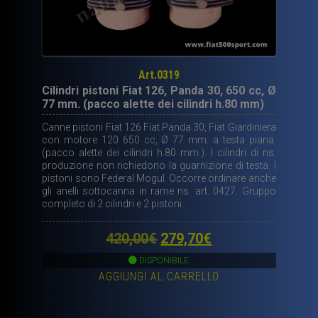
Art.0319
Cilindri pistoni Fiat 126, Panda 30, 650 cc, Ø
77 mm. (pacco alette dei cilindri h.80 mm)
Canne pistoni Fiat 126 Fiat Panda 30, Fiat Giardiniera
con motore 120 650 cc, Ø 77 mm. a testa piana.
(pacco alette dei cilindri h.80 mm.). I cilindri di ns.
produzione non richiedono la guarnizione di testa. I
pistoni sono Federal Mogul. Occorre ordinare anche
gli anelli sottocanna in rame ns. art. 0427. Gruppo
completo di 2 cilindri e 2 pistoni.
Il
Il
420,00
€
279,70
€
prezzo
prezzo
DISPONIBILE
AGGIUNGI AL CARRELLO
originale
attuale
era:
è: