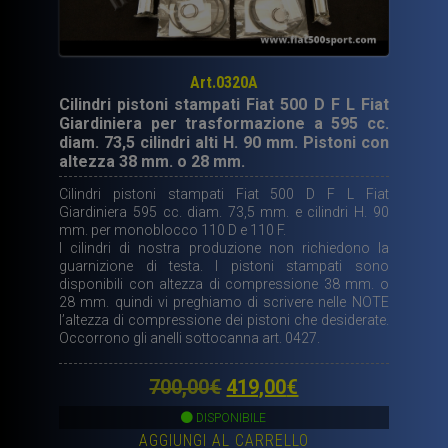
Art.0320A
Cilindri pistoni stampati Fiat 500 D F L Fiat
Giardiniera per trasformazione a 595 cc.
diam. 73,5 cilindri alti H. 90 mm. Pistoni con
altezza 38 mm. o 28 mm.
Cilindri pistoni stampati Fiat 500 D F L Fiat
Giardiniera 595 cc. diam. 73,5 mm. e cilindri H. 90
mm. per monoblocco 110 D e 110 F.
I cilindri di nostra produzione non richiedono la
guarnizione di testa. I pistoni stampati sono
disponibili con altezza di compressione 38 mm. o
28 mm. quindi vi preghiamo di scrivere nelle NOTE
l’altezza di compressione dei pistoni che desiderate.
Occorrono gli anelli sottocanna art. 0427.
Il
Il
700,00
€
419,00
€
prezzo
prezzo
DISPONIBILE
AGGIUNGI AL CARRELLO
originale
attuale