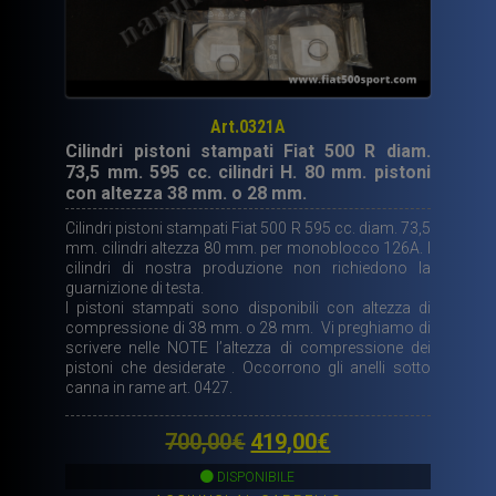
Art.0321A
Cilindri pistoni stampati Fiat 500 R diam.
73,5 mm. 595 cc. cilindri H. 80 mm. pistoni
con altezza 38 mm. o 28 mm.
Cilindri pistoni stampati Fiat 500 R 595 cc. diam. 73,5
mm. cilindri altezza 80 mm. per monoblocco 126A. I
cilindri di nostra produzione non richiedono la
guarnizione di testa.
I pistoni stampati sono disponibili con altezza di
compressione di 38 mm. o 28 mm. Vi preghiamo di
scrivere nelle NOTE l’altezza di compressione dei
pistoni che desiderate . Occorrono gli anelli sotto
canna in rame art. 0427.
Il
Il
700,00
€
419,00
€
prezzo
prezzo
DISPONIBILE