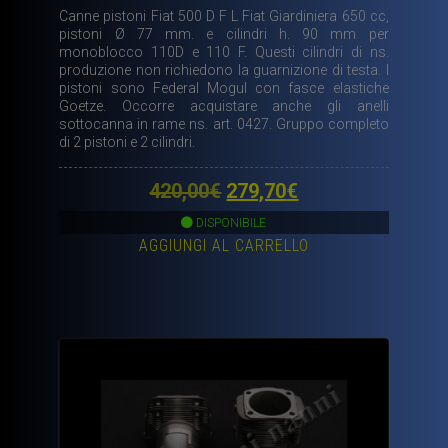
Canne pistoni Fiat 500 D F L Fiat Giardiniera 650 cc,
pistoni Ø 77 mm. e cilindri h. 90 mm per
monoblocco 110D e 110 F. Questi cilindri di ns.
produzione non richiedono la guarnizione di testa. I
pistoni sono Federal Mogul con fasce elastiche
Goetze. Occorre acquistare anche gli anelli
sottocanna in rame ns. art. 0427. Gruppo completo
di 2 pistoni e 2 cilindri.
Il
Il
420,00
€
279,70
€
prezzo
prezzo
DISPONIBILE
AGGIUNGI AL CARRELLO
originale
attuale
era:
è:
420,00€.
279,70€.