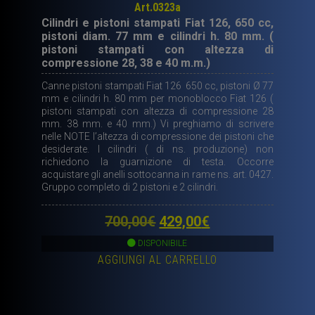
Art.0323a
Cilindri e pistoni stampati Fiat 126, 650 cc,
pistoni diam. 77 mm e cilindri h. 80 mm. (
pistoni stampati con altezza di
compressione 28, 38 e 40 m.m.)
Canne pistoni stampati Fiat 126 650 cc, pistoni Ø 77
mm e cilindri h. 80 mm per monoblocco Fiat 126 (
pistoni stampati con altezza di compressione 28
mm. 38 mm. e 40 mm.) Vi preghiamo di scrivere
nelle NOTE l’altezza di compressione dei pistoni che
desiderate. I cilindri ( di ns. produzione) non
richiedono la guarnizione di testa. Occorre
acquistare gli anelli sottocanna in rame ns. art. 0427.
Gruppo completo di 2 pistoni e 2 cilindri.
Il
Il
700,00
€
429,00
€
prezzo
prezzo
DISPONIBILE
AGGIUNGI AL CARRELLO
originale
attuale
era:
è:
700,00€.
429,00€.