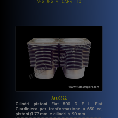
AGGIUNGI AL CARRELLO
originale
attuale
era:
è:
700,00€.
419,00€.
Art.0322
Cilindri pistoni Fiat 500 D F L Fiat
Giardiniera per trasformazione a 650 cc,
pistoni Ø 77 mm. e cilindri h. 90 mm.