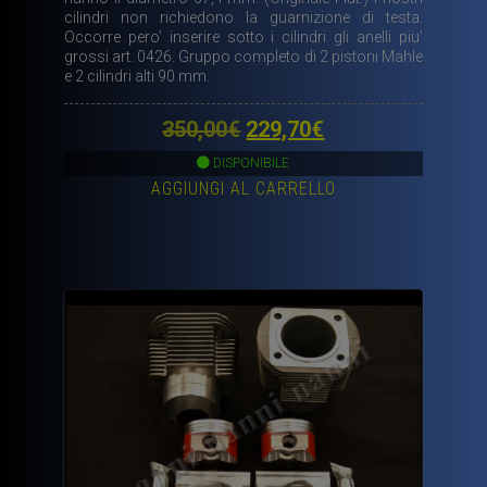
cilindri non richiedono la guarnizione di testa.
Occorre pero’ inserire sotto i cilindri gli anelli piu’
grossi art. 0426. Gruppo completo di 2 pistoni Mahle
e 2 cilindri alti 90 mm.
Il
Il
350,00
€
229,70
€
prezzo
prezzo
DISPONIBILE
AGGIUNGI AL CARRELLO
originale
attuale
era:
è:
350,00€.
229,70€.