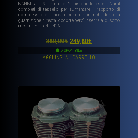
NANNI alti 90 mm. e 2 pistoni tedeschi Nural
completi di tassello per aumentare il rapporto di
compressione. I nostri cilindri non richiedono la
guarnizione di testa, occorre pero’ inserire al di sotto
i nostri anelli art. 0426.
Il
Il
380,00
€
249,80
€
prezzo
prezzo
DISPONIBILE
AGGIUNGI AL CARRELLO
originale
attuale
era:
è:
380,00€.
249,80€.