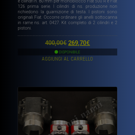
e cilindri h. 80 mm per monoblocco Fiat 500 R e Fiat
126 prima serie. I cilindri di ns. produzione non
richiedono la guarnizione di testa. I pistoni sono
originali Fiat. Occorre ordinare gli anelli sottocanna
in rame ns. art. 0427. Kit completo di 2 cilindri e 2
pistoni.
Il
Il
400,00
€
269,70
€
prezzo
prezzo
DISPONIBILE
AGGIUNGI AL CARRELLO
originale
attuale
era:
è:
400,00€.
269,70€.