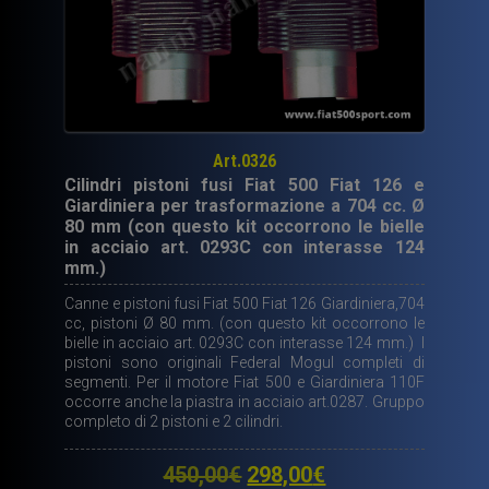
Art.0326
Cilindri pistoni fusi Fiat 500 Fiat 126 e
Giardiniera per trasformazione a 704 cc. Ø
80 mm (con questo kit occorrono le bielle
in acciaio art. 0293C con interasse 124
mm.)
Canne e pistoni fusi Fiat 500 Fiat 126 Giardiniera,704
cc, pistoni Ø 80 mm. (con questo kit occorrono le
bielle in acciaio art. 0293C con interasse 124 mm.) I
pistoni sono originali Federal Mogul completi di
segmenti. Per il motore Fiat 500 e Giardiniera 110F
occorre anche la piastra in acciaio art.0287. Gruppo
completo di 2 pistoni e 2 cilindri.
Il
Il
450,00
€
298,00
€