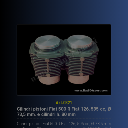
era:
è:
700,00€.
419,00€.
Art.0321
Cilindri pistoni Fiat 500 R Fiat 126, 595 cc, Ø
73,5 mm. e cilindri h. 80 mm
Canne pistoni Fiat 500 R Fiat 126, 595 cc, Ø 73,5 mm